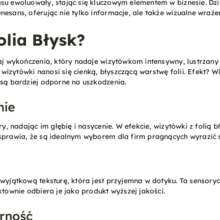
su ewoluowały, stając się kluczowym elementem w biznesie. Dzis
nesans, oferując nie tylko informacje, ale także wizualne wraże
olia Błysk?
zaj wykończenia, który nadaje wizytówkom intensywny, lustrzany 
izytówki nanosi się cienką, błyszczącą warstwę folii. Efekt? Wi
 są bardziej odporne na uszkodzenia.
nie
ory, nadając im głębię i nasycenie. W efekcie, wizytówki z folią b
 sprawia, że są idealnym wyborem dla firm pragnących wyrazić 
 wyjątkową teksturę, która jest przyjemna w dotyku. Ta sensory
ktownie odbiera je jako produkt wyższej jakości.
rność