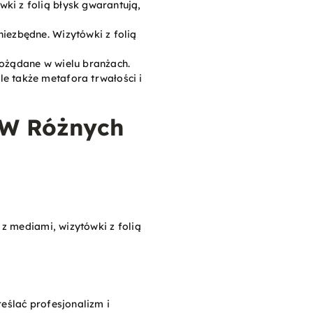
wki z folią błysk gwarantują,
 niezbędne. Wizytówki z folią
 pożądane w wielu branżach.
ale także metafora trwałości i
 W Różnych
z mediami, wizytówki z folią
eślać profesjonalizm i