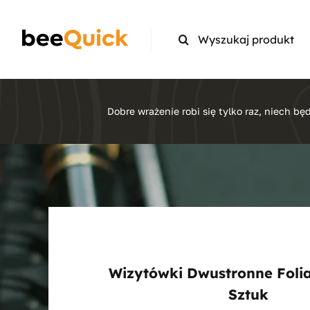
Skip
to
Search
content
for:
Dobre wrażenie robi się tylko raz, niech będ
Wizytówki Dwustronne Foli
Sztuk