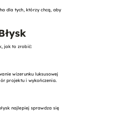
ha dla tych, którzy chcą, aby
Błysk
 jak to zrobić:
wanie wizerunku luksusowej
ór projektu i wykończenia.
błysk najlepiej sprawdza się