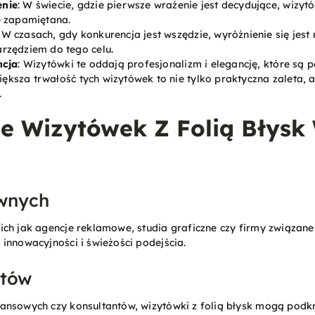
enie
: W świecie, gdzie pierwsze wrażenie jest decydujące, wizytó
e zapamiętana.
: W czasach, gdy konkurencja jest wszędzie, wyróżnienie się jest
rzędziem do tego celu.
ncja
: Wizytówki te oddają profesjonalizm i elegancję, które są
iększa trwałość tych wizytówek to nie tylko praktyczna zaleta, 
.
e Wizytówek Z Folią Błysk
ywnych
ch jak agencje reklamowe, studia graficzne czy firmy związane 
innowacyjności i świeżości podejścia.
stów
ansowych czy konsultantów, wizytówki z folią błysk mogą podkr