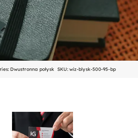
ries:
Dwustronna połysk
SKU:
wiz-blysk-500-95-bp