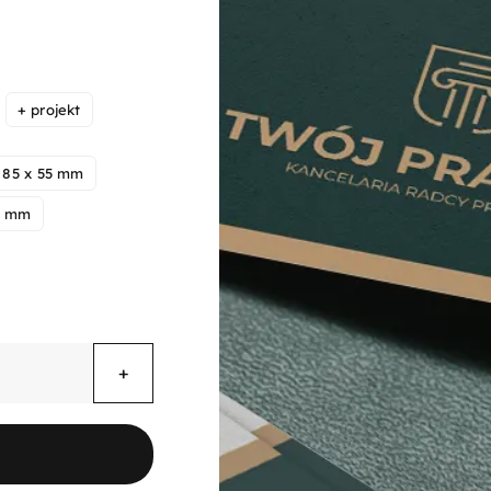
Zakres
cen:
od
57,72 zł
do
+ projekt
218,00 zł
85 x 55 mm
0 mm
e