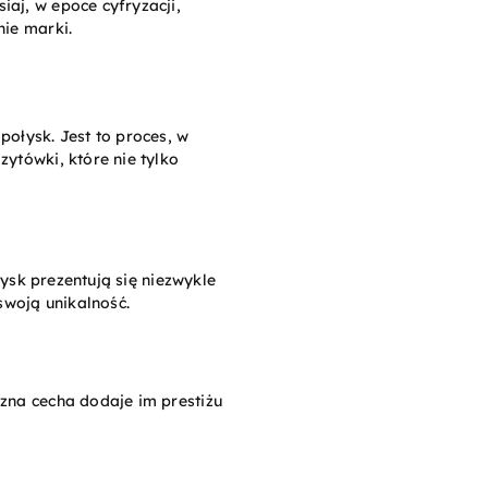
iaj, w epoce cyfryzacji,
nie marki.
połysk. Jest to proces, w
zytówki, które nie tylko
łysk prezentują się niezwykle
swoją unikalność.
czna cecha dodaje im prestiżu