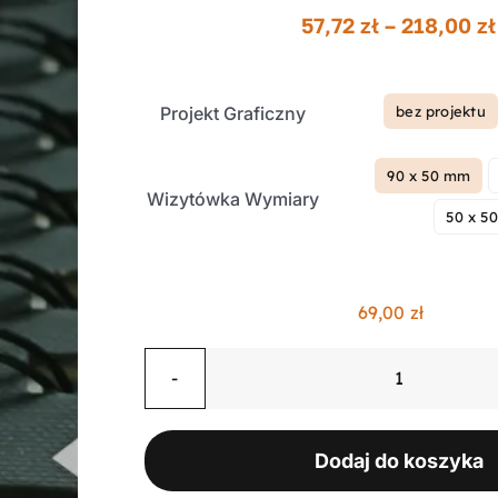
57,72
zł
–
218,00
zł
Projekt Graficzny
bez projektu

90 x 50 mm

Wizytówka Wymiary
50 x 5
69,00
zł
ilość
Wizytówki
dwustronn
Dodaj do koszyka
folia
błysk