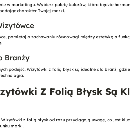
ie w marketingu. Wybierz paletę kolorów, która będzie harmo
oddając charakter Twojej marki.
Wizytówce
ówce, pamiętaj o zachowaniu równowagi między estetyką a funkc
e.
o Branży
h podejść. Wizytówki z folią błysk są idealne dla branż, gdzie 
technologia.
zytówki Z Folią Błysk Są 
: Wizytówki z folią błysk od razu przyciągają uwagę, co jest kl
unku marki.