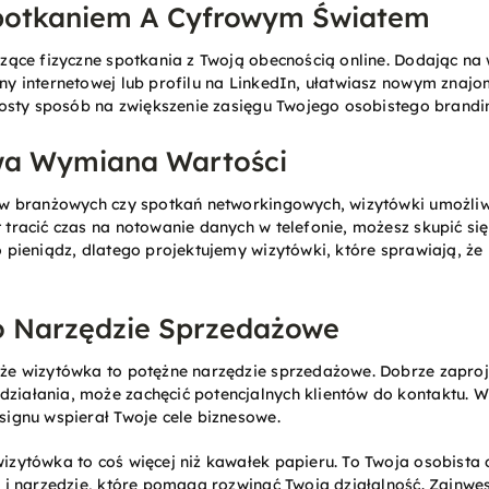
potkaniem A Cyfrowym Światem
czące fizyczne spotkania z Twoją obecnością online. Dodając n
ny internetowej lub profilu na LinkedIn, ułatwiasz nowym zna
rosty sposób na zwiększenie zasięgu Twojego osobistego brandi
a Wymiana Wartości
ów branżowych czy spotkań networkingowych, wizytówki umożli
tracić czas na notowanie danych w telefonie, możesz skupić się
 pieniądz, dlatego projektujemy wizytówki, które sprawiają, że 
o Narzędzie Sprzedażowe
że wizytówka to potężne narzędzie sprzedażowe. Dobrze zapro
iałania, może zachęcić potencjalnych klientów do kontaktu. W
signu wspierał Twoje cele biznesowe.
zytówka to coś więcej niż kawałek papieru. To Twoja osobista d
 i narzędzie, które pomaga rozwinąć Twoją działalność. Zainwes