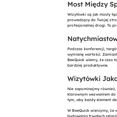
Most Między S
Wizytówki są jak mosty łą
prowadzący do Twojej stro
profesjonalnej drogi. To p
Natychmiastow
Podczas konferencji, targ
wymianę wartości. Zamiast 
BeeQuick wiemy, że czas to
bardziej produktywne.
Wizytówki Jak
Nie zapominajmy również, 
klarownym wezwaniem do dz
tym, aby każdy element de
W BeeQuick wierzymy, że wi
budowania trwałych relacji