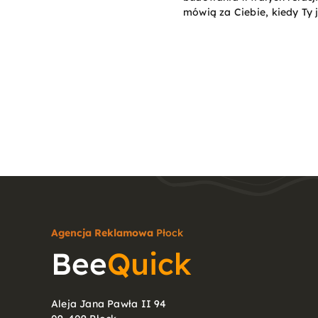
mówią za Ciebie, kiedy Ty 
Agencja Reklamowa
Płock
Bee
Quick
Aleja Jana Pawła II 94