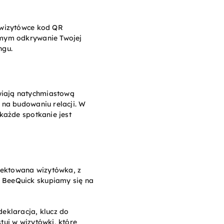
a wizytówce kod QR
jomym odkrywanie Twojej
ngu.
wiają natychmiastową
 na budowaniu relacji. W
każde spotkanie jest
jektowana wizytówka, z
 BeeQuick skupiamy się na
eklaracja, klucz do
tuj w wizytówki, które