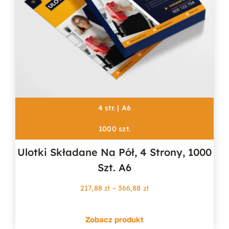
4 str. | A6
1000 szt.
Ulotki Składane Na Pół, 4 Strony, 1000
Szt. A6
Zakres
217,88
zł
–
366,88
zł
cen:
od
Zobacz produkt
217,88 zł