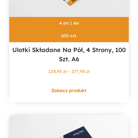
4 str. | A6
100 szt.
Ulotki Składane Na Pół, 4 Strony, 100
Szt. A6
Zakres
128,93
zł
–
277,93
zł
cen:
od
Zobacz produkt
128,93 zł
do
277,93 zł