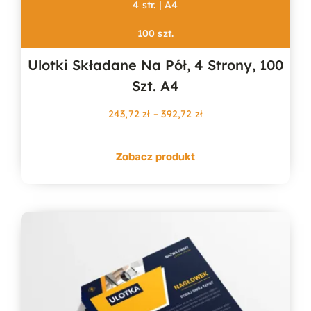
4 str. | A4
100 szt.
Ulotki Składane Na Pół, 4 Strony, 100
Szt. A4
Zakres
243,72
zł
–
392,72
zł
cen:
od
Zobacz produkt
243,72 zł
do
392,72 zł