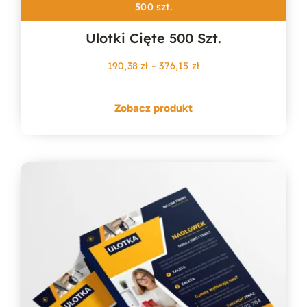
500 szt.
Ulotki Cięte 500 Szt.
Zakres
190,38
zł
–
376,15
zł
cen:
od
Zobacz produkt
190,38 zł
do
376,15 zł