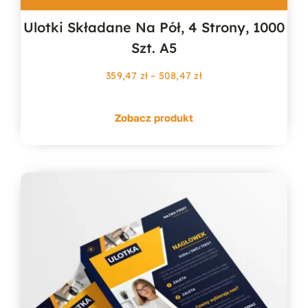
Ulotki Składane Na Pół, 4 Strony, 1000
Szt. A5
Zakres
359,47
zł
–
508,47
zł
cen:
od
Zobacz produkt
359,47 zł
do
508,47 zł