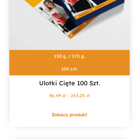
130 g. / 170 g.
100 szt.
Ulotki Cięte 100 Szt.
Zakres
86,49
zł
–
243,25
zł
cen:
od
Zobacz produkt
86,49 zł
do
243,25 zł