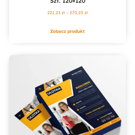
Szt. 120×120
Zakres
221,23
zł
–
370,23
zł
cen:
od
Zobacz produkt
221,23 zł
do
370,23 zł