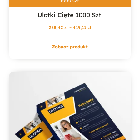
1000 szt.
Ulotki Cięte 1000 Szt.
Zakres
228,42
zł
–
419,11
zł
cen:
od
Zobacz produkt
228,42 zł
do
419,11 zł