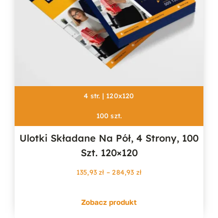
4 str. | 120x120
100 szt.
Ulotki Składane Na Pół, 4 Strony, 100
Szt. 120×120
Zakres
135,93
zł
–
284,93
zł
cen:
od
Zobacz produkt
135,93 zł
do