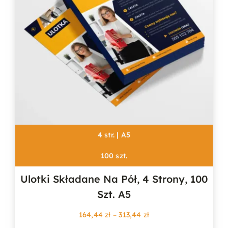
4 str. | A5
100 szt.
Ulotki Składane Na Pół, 4 Strony, 100
Szt. A5
Zakres
164,44
zł
–
313,44
zł
cen: