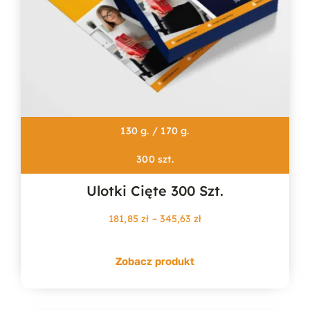
130 g. / 170 g.
300 szt.
Ulotki Cięte 300 Szt.
Zakres
181,85
zł
–
345,63
zł
cen:
od
Zobacz produkt
181,85 zł
do
345,63 zł