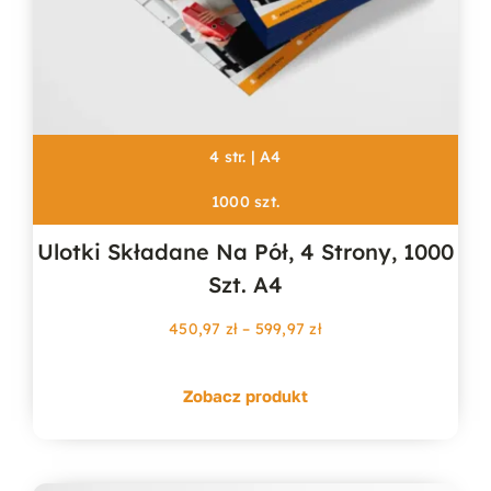
4 str. | A4
1000 szt.
Ulotki Składane Na Pół, 4 Strony, 1000
Szt. A4
Zakres
450,97
zł
–
599,97
zł
cen:
od
Zobacz produkt
450,97 zł
do
599,97 zł