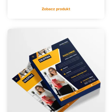
od
Zobacz produkt
164,44 zł
do
313,44 zł