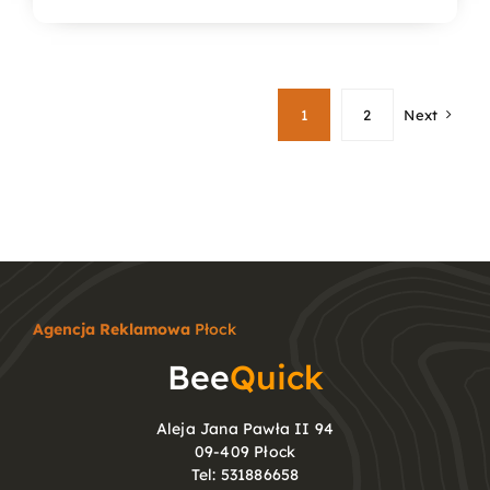
do
366,88 zł
1
2
Next
Agencja Reklamowa
Płock
Bee
Quick
Aleja Jana Pawła II 94
09-409 Płock
Tel:
531886658