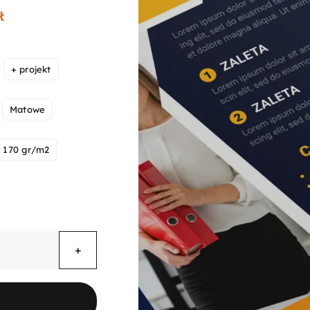
Zakres
ł
cen:
od
164,44 zł
do
+ projekt
313,44 zł
Matowe
170 gr/m2