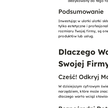
dedykowany do tego fo
Podsumowanie
Inwestując w ulotki ulotki s
tylko estetyczne i profesjona
rozmiaru Twojej firmy, są o
produktów lub usług​.
Dlaczego Wa
Swojej Firm
Cześć! Odkryj M
W dzisiejszym cyfrowym świe
narzędziem, które może znacz
dlaczego warto wciąż stawiać