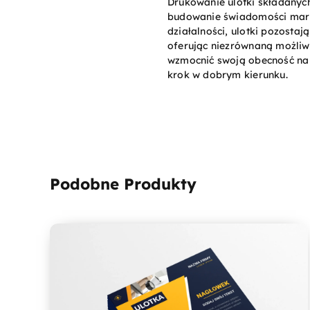
Drukowanie ulotki składanyc
budowanie świadomości marki
działalności, ulotki pozosta
oferując niezrównaną możliwoś
wzmocnić swoją obecność na r
krok w dobrym kierunku.
Podobne Produkty