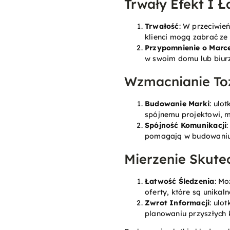
Trwały Efekt I 
Trwałość
: W przeciwie
klienci mogą zabrać ze
Przypomnienie o Marc
w swoim domu lub biurz
Wzmacnianie To
Budowanie Marki
: ulo
spójnemu projektowi, m
Spójność Komunikacji
pomagają w budowaniu 
Mierzenie Skute
Łatwość Śledzenia
: Mo
oferty, które są unikaln
Zwrot Informacji
: ulo
planowaniu przyszłych