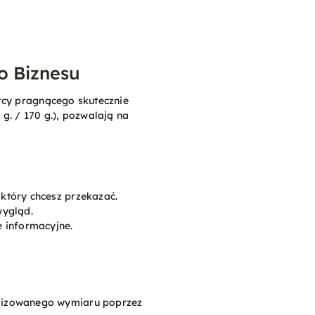
o Biznesu
rcy pragnącego skutecznie
g. / 170 g.), pozwalają na
który chcesz przekazać.
wygląd.
e informacyjne.
alizowanego wymiaru poprzez