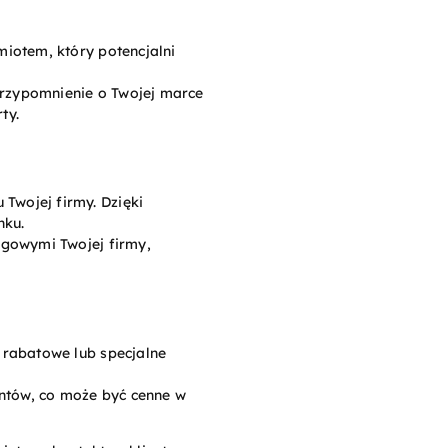
miotem, który potencjalni
przypomnienie o Twojej marce
ty.
Twojej firmy. Dzięki
nku.
ngowymi Twojej firmy,
 rabatowe lub specjalne
entów, co może być cenne w