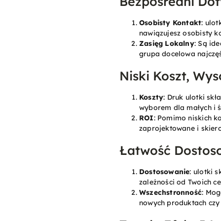
Bezpośredni Dot
Osobisty Kontakt
: ulo
nawiązujesz osobisty ko
Zasięg Lokalny
: Są id
grupa docelowa najczęśc
Niski Koszt, Wy
Koszty
: Druk ulotki sk
wyborem dla małych i ś
ROI
: Pomimo niskich k
zaprojektowane i skier
Łatwość Dostoso
Dostosowanie
: ulotki
zależności od Twoich c
Wszechstronność
: Mog
nowych produktach czy 