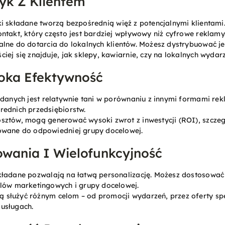
yk Z Klientem
tki składane tworzą bezpośrednią więź z potencjalnymi klientami
ntakt, który często jest bardziej wpływowy niż cyfrowe reklamy
ealne do dotarcia do lokalnych klientów. Możesz dystrybuować j
iej się znajduje, jak sklepy, kawiarnie, czy na lokalnych wydar
soka Efektywność
ładanych jest relatywnie tani w porównaniu z innymi formami re
rednich przedsiębiorstw.
osztów, mogą generować wysoki zwrot z inwestycji (ROI), szczegó
owane do odpowiedniej grupy docelowej.
wania I Wielofunkcyjność
 składane pozwalają na łatwą personalizację. Możesz dostosować d
elów marketingowych i grupy docelowej.
ą służyć różnym celom – od promocji wydarzeń, przez oferty sp
usługach.