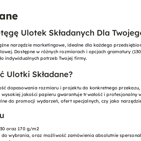
dane
otęgę Ulotek Składanych Dla Twojeg
tężne narzędzie marketingowe, idealne dla każdego przedsiębio
lowej. Dostępne w różnych rozmiarach i opcjach gramatury (130 
o indywidualnych potrzeb Twojej firmy.
 Ulotki Składane?
ość dopasowania rozmiaru i projektu do konkretnego przekazu, 
e wysokiej jakości papieru gwarantuje trwałość i profesjonalny 
alne do promocji wydarzeń, ofert specjalnych, czy jako narzędzi
u
130 oraz 170 g/m2
e do wybrania, oraz możliwość zamówienia absolutnie sperson