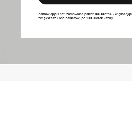
pół,
4
Zamawiając 1 szt. zamawiasz pakiet 100 ulotek. Zwiększając
zwiększasz ilość pakietów, po 100 ulotek każdy.
strony,
100
szt.
A5