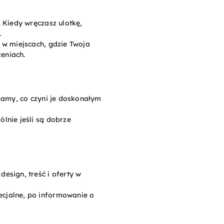
. Kiedy wręczasz ulotkę,
.
e w miejscach, gdzie Twoja
zeniach.
klamy, co czyni je doskonałym
lnie jeśli są dobrze
esign, treść i oferty w
ecjalne, po informowanie o