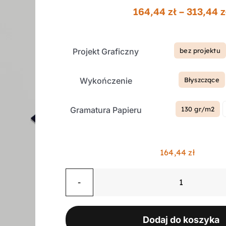
164,44
zł
–
313,44
z
Projekt Graficzny
bez projektu

Wykończenie
Błyszczące

Gramatura Papieru
130 gr/m2

164,44
zł
ilość
Ulotki
składane
Dodaj do koszyka
na