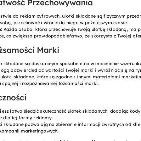
Łatwość Przechowywania
ństwie do reklam cyfrowych, ulotki składane są fizycznym przed
 sobą, przechować i wrócić do niego w późniejszym czasie.
e
: Każda osoba, która przechowuje Twoją ulotkę składaną, ma 
e, co zwiększa prawdopodobieństwo, że skorzysta z Twojej ofer
żsamości Marki
tki składane są doskonałym sposobem na wzmocnienie wizerunku 
ogą odzwierciedlać wartości Twojej marki i wyróżniać się na ry
: ulotki składane, które są zgodne z innymi materiałami marketi
spójnej i rozpoznawalnej tożsamości marki.
czności
żesz łatwo śledzić skuteczność ulotek składanych, dodając kody
e dla tej formy reklamy.
tki składane pozwalają na zbieranie informacji zwrotnych od kli
 kampanii marketingowych.