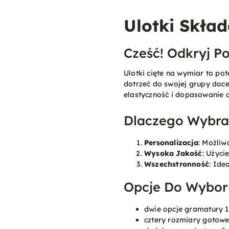
Ulotki Skła
Cześć! Odkryj P
Ulotki cięte na wymiar to po
dotrzeć do swojej grupy doce
elastyczność i dopasowanie d
Dlaczego Wybrać
Personalizacja
: Możliw
Wysoka Jakość
: Użyci
Wszechstronność
: Ide
Opcje Do Wybor
dwie opcje gramatury 
cztery rozmiary gotow