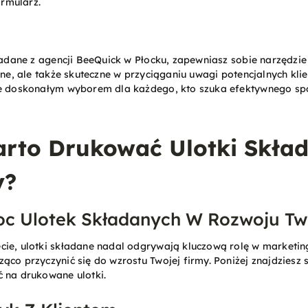
rmularz.
kładane z agencji BeeQuick w Płocku, zapewniasz sobie narzędzie
lne, ale także skuteczne w przyciąganiu uwagi potencjalnych kli
ne doskonałym wyborem dla każdego, kto szuka efektywnego s
rto Drukować Ulotki Skład
y?
oc Ulotek Składanych W Rozwoju Tw
cie, ulotki składane nadal odgrywają kluczową rolę w marketin
ąco przyczynić się do wzrostu Twojej firmy. Poniżej znajdziesz
 na drukowane ulotki.