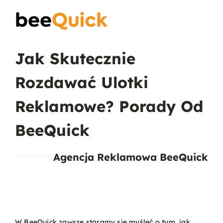
Skip
to
Toggle
content
Naviga
Jak Skutecznie
Wizytówki
Rozdawać Ulotki
Projektowanie Logotypów
Reklamowe? Porady Od
Banery Reklamowe
BeeQuick
Ulotki reklamowe
Agencja Reklamowa BeeQuick
Plakaty
Wiedza
W BeeQuick zawsze staramy się myśleć o tym, jak