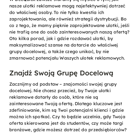
nasze ulotki reklamowe mogą najefektywniej dotrzeć
do właściwej osoby. To nie tylko kwestia ich
Kontakt
zaprojektowania, ale również strategii dystrybucji. Bo
co z tego, że mamy pięknie zaprojektowane ulotki, jeśli
nie trafią one do osób zainteresowanych naszą ofertą?
Oto kilka porad, jak i gdzie rozdawać ulotki, by
Koszyk
maksymalizować szanse na dotarcie do właściwej
grupy docelowej, a także czego unikać, by nie
zmarnować potencjału Waszych ulotek reklamowych.
Konto
Znajdź Swoją Grupę Docelową
Zacznijmy od podstaw – znajomości swojej grupy
docelowej. Nie chcesz przecież, by Twoje ulotki
reklamowe dotarły do osób, które nie są
zainteresowane Twoją ofertą. Dlatego kluczowe jest
zdefiniowanie, kim są Twoi potencjalni klienci i gdzie
można ich spotkać. Czy to będzie uczelnia, gdy Twoja
oferta skierowana jest do studentów, czy może targi
branżowe, gdzie możesz dotrzeć do przedsiębiorców?