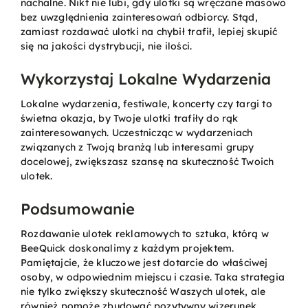
nachalne. Nikt nie lubi, gdy ulotki są wręczane masowo
bez uwzględnienia zainteresowań odbiorcy. Stąd,
zamiast rozdawać ulotki na chybił trafił, lepiej skupić
się na jakości dystrybucji, nie ilości.
Wykorzystaj Lokalne Wydarzenia
Lokalne wydarzenia, festiwale, koncerty czy targi to
świetna okazja, by Twoje ulotki trafiły do rąk
zainteresowanych. Uczestnicząc w wydarzeniach
związanych z Twoją branżą lub interesami grupy
docelowej, zwiększasz szansę na skuteczność Twoich
ulotek.
Podsumowanie
Rozdawanie ulotek reklamowych to sztuka, którą w
BeeQuick doskonalimy z każdym projektem.
Pamiętajcie, że kluczowe jest dotarcie do właściwej
osoby, w odpowiednim miejscu i czasie. Taka strategia
nie tylko zwiększy skuteczność Waszych ulotek, ale
również pomoże zbudować pozytywny wizerunek