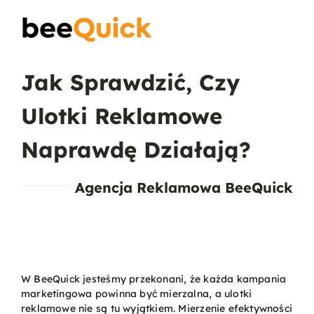
Skip
to
Toggle
content
Naviga
Jak Sprawdzić, Czy
Wizytówki
Ulotki Reklamowe
Projektowanie Logotypów
Naprawdę Działają?
Banery Reklamowe
Agencja Reklamowa BeeQuick
Ulotki reklamowe
Plakaty
W BeeQuick jesteśmy przekonani, że każda kampania
marketingowa powinna być mierzalna, a ulotki
reklamowe nie są tu wyjątkiem. Mierzenie efektywności
Wiedza