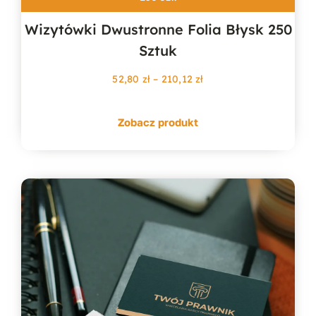
Wizytówki Dwustronne Folia Błysk 250
Sztuk
Zakres
52,80
zł
–
210,12
zł
cen:
od
Zobacz produkt
52,80 zł
do
210,12 zł