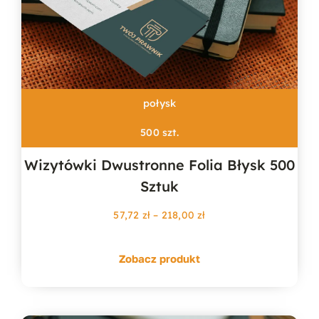
połysk
500 szt.
Wizytówki Dwustronne Folia Błysk 500
Sztuk
Zakres
57,72
zł
–
218,00
zł
cen:
od
Zobacz produkt
57,72 zł
do
218,00 zł