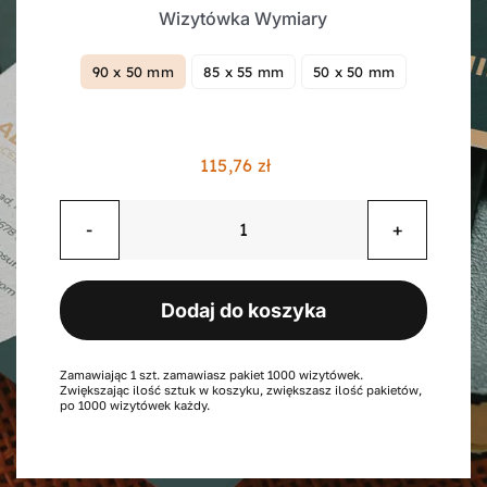
Wizytówka Wymiary
Kontakt
90 x 50 mm
85 x 55 mm
50 x 50 mm

Koszyk
115,76
zł
Konto
ilość
Wizytówki
dwustronne
Dodaj do koszyka
folia
błysk
1000
Zamawiając 1 szt. zamawiasz pakiet 1000 wizytówek.
Zwiększając ilość sztuk w koszyku, zwiększasz ilość pakietów,
sztuk
po 1000 wizytówek każdy.