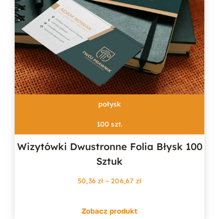
połysk
100 szt.
Wizytówki Dwustronne Folia Błysk 100
Sztuk
Zakres
50,36
zł
–
206,67
zł
cen:
od
Zobacz produkt
50,36 zł