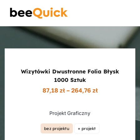
Skip
to
Toggle
content
Naviga
Wizytówki
Projektowanie Logotypów
Wizytówki Dwustronne Folia Błysk
Banery Reklamowe
1000 Sztuk
Zakres
87,18
zł
–
264,76
zł
cen:
Ulotki reklamowe
od
87,18 zł
Projekt Graficzny
do
Plakaty
264,76 zł
bez projektu
+ projekt

Wiedza