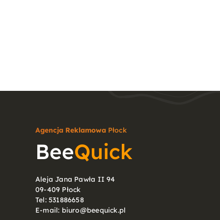
Agencja Reklamowa
Płock
Bee
Quick
Aleja Jana Pawła II 94
09-409 Płock
Tel:
531886658
E-mail:
biuro@beequick.pl