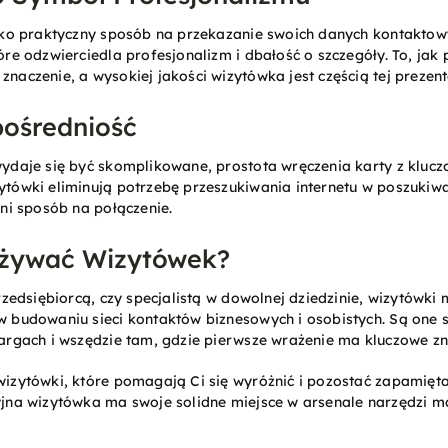
lko praktyczny sposób na przekazanie swoich danych kontaktow
re odzwierciedla profesjonalizm i dbałość o szczegóły. To, jak 
aczenie, a wysokiej jakości wizytówka jest częścią tej prezenta
pośredniość
ydaje się być skomplikowane, prostota wręczenia karty z klucz
tówki eliminują potrzebę przeszukiwania internetu w poszukiw
ni sposób na połączenie.
Używać Wizytówek?
rzedsiębiorcą, czy specjalistą w dowolnej dziedzinie, wizytówki
 budowaniu sieci kontaktów biznesowych i osobistych. Są one 
argach i wszędzie tam, gdzie pierwsze wrażenie ma kluczowe zn
izytówki, które pomagają Ci się wyróżnić i pozostać zapamięt
jna wizytówka ma swoje solidne miejsce w arsenale narzędzi m