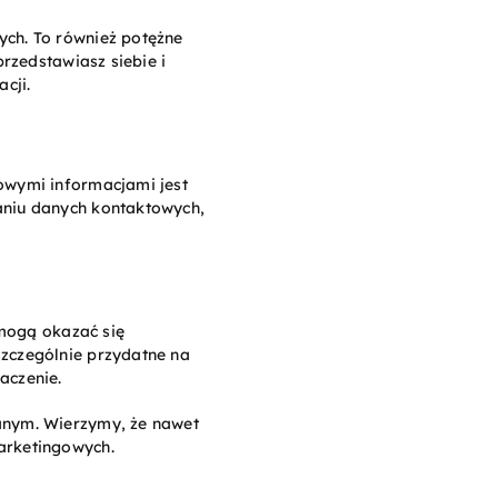
ych. To również potężne
przedstawiasz siebie i
cji.
owymi informacjami jest
aniu danych kontaktowych,
 mogą okazać się
szczególnie przydatne na
aczenie.
anym. Wierzymy, że nawet
arketingowych.