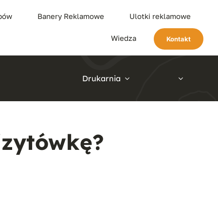
ypów
Banery Reklamowe
Ulotki reklamowe
Wiedza
Kontakt
Drukarnia
izytówkę?