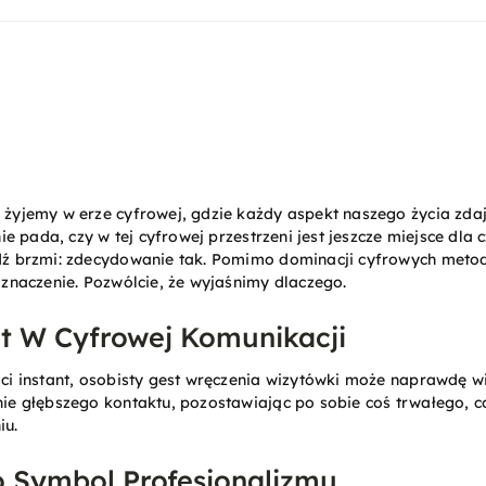
żyjemy w erze cyfrowej, gdzie każdy aspekt naszego życia zdaj
ie pada, czy w tej cyfrowej przestrzeni jest jeszcze miejsce dla
ź brzmi: zdecydowanie tak. Pomimo dominacji cyfrowych metod
znaczenie. Pozwólcie, że wyjaśnimy dlaczego.
t W Cyfrowej Komunikacji
ci instant, osobisty gest wręczenia wizytówki może naprawdę w
ie głębszego kontaktu, pozostawiając po sobie coś trwałego, 
iu.
 Symbol Profesjonalizmu