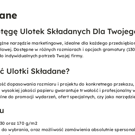
dane
otęgę Ulotek Składanych Dla Twojeg
tężne narzędzie marketingowe, idealne dla każdego przedsiębio
lowej. Dostępne w różnych rozmiarach i opcjach gramatury (130 
o indywidualnych potrzeb Twojej firmy.
 Ulotki Składane?
ość dopasowania rozmiaru i projektu do konkretnego przekazu, 
e wysokiej jakości papieru gwarantuje trwałość i profesjonalny 
alne do promocji wydarzeń, ofert specjalnych, czy jako narzędzi
u
130 oraz 170 g/m2
e do wybrania, oraz możliwość zamówienia absolutnie sperson