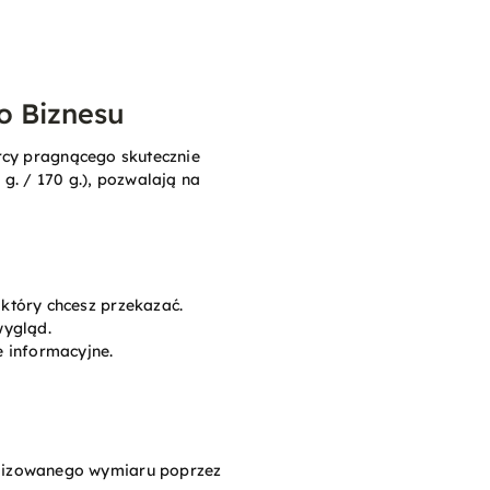
o Biznesu
rcy pragnącego skutecznie
g. / 170 g.), pozwalają na
który chcesz przekazać.
wygląd.
e informacyjne.
alizowanego wymiaru poprzez