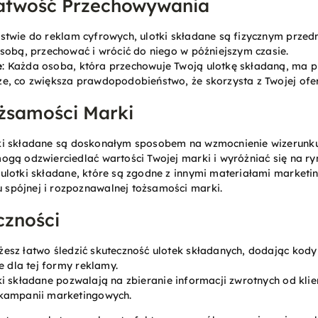
Łatwość Przechowywania
ństwie do reklam cyfrowych, ulotki składane są fizycznym przed
 sobą, przechować i wrócić do niego w późniejszym czasie.
e
: Każda osoba, która przechowuje Twoją ulotkę składaną, ma 
e, co zwiększa prawdopodobieństwo, że skorzysta z Twojej ofer
żsamości Marki
tki składane są doskonałym sposobem na wzmocnienie wizerunku 
ogą odzwierciedlać wartości Twojej marki i wyróżniać się na ry
: ulotki składane, które są zgodne z innymi materiałami marketi
spójnej i rozpoznawalnej tożsamości marki.
czności
żesz łatwo śledzić skuteczność ulotek składanych, dodając kody
e dla tej formy reklamy.
tki składane pozwalają na zbieranie informacji zwrotnych od kli
 kampanii marketingowych.