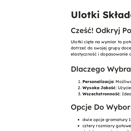
Ulotki Skła
Cześć! Odkryj P
Ulotki cięte na wymiar to po
dotrzeć do swojej grupy doce
elastyczność i dopasowanie d
Dlaczego Wybrać
Personalizacja
: Możliw
Wysoka Jakość
: Użyci
Wszechstronność
: Ide
Opcje Do Wybor
dwie opcje gramatury 
cztery rozmiary gotow