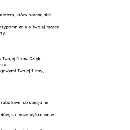
miotem, który potencjalni
przypomnienie o Twojej marce
ty.
Twojej firmy. Dzięki
nku.
ngowymi Twojej firmy,
 rabatowe lub specjalne
entów, co może być cenne w