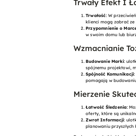
Trwały Efekt I 
Trwałość
: W przeciwie
klienci mogą zabrać ze
Przypomnienie o Marc
w swoim domu lub biurz
Wzmacnianie To
Budowanie Marki
: ulo
spójnemu projektowi, m
Spójność Komunikacji
pomagają w budowaniu 
Mierzenie Skute
Łatwość Śledzenia
: Mo
oferty, które są unikaln
Zwrot Informacji
: ulo
planowaniu przyszłych