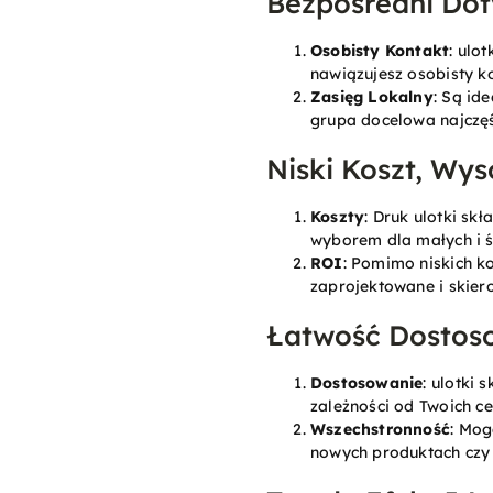
Bezpośredni Dot
Osobisty Kontakt
: ulo
nawiązujesz osobisty ko
Zasięg Lokalny
: Są id
grupa docelowa najczęśc
Niski Koszt, Wy
Koszty
: Druk ulotki sk
wyborem dla małych i ś
ROI
: Pomimo niskich k
zaprojektowane i skier
Łatwość Dostoso
Dostosowanie
: ulotki
zależności od Twoich c
Wszechstronność
: Mog
nowych produktach czy 