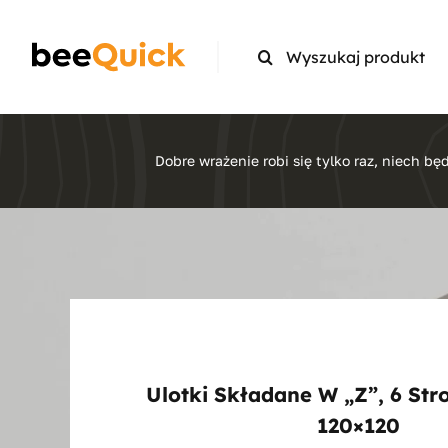
Skip
to
Search
content
for:
Dobre wrażenie robi się tylko raz, niech będ
Ulotki Składane W „z”, 6 Stro
120×120