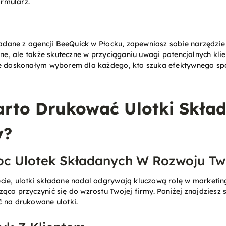
rmularz.
kładane z agencji BeeQuick w Płocku, zapewniasz sobie narzędzie
lne, ale także skuteczne w przyciąganiu uwagi potencjalnych kli
ne doskonałym wyborem dla każdego, kto szuka efektywnego s
rto Drukować Ulotki Skład
y?
oc Ulotek Składanych W Rozwoju Tw
cie, ulotki składane nadal odgrywają kluczową rolę w marketin
ąco przyczynić się do wzrostu Twojej firmy. Poniżej znajdziesz
 na drukowane ulotki.