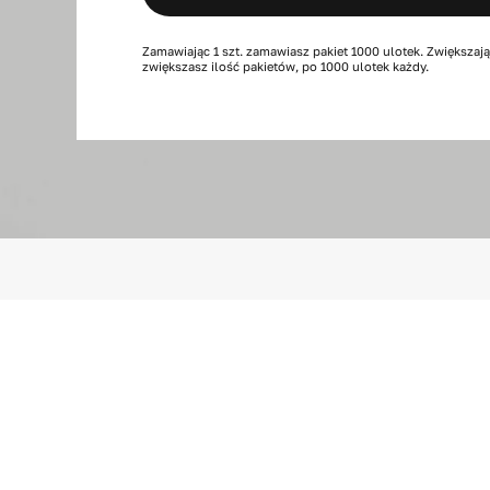
"z",
6
Zamawiając 1 szt. zamawiasz pakiet 1000 ulotek. Zwiększają
zwiększasz ilość pakietów, po 1000 ulotek każdy.
stron,
1000
szt.
120x120