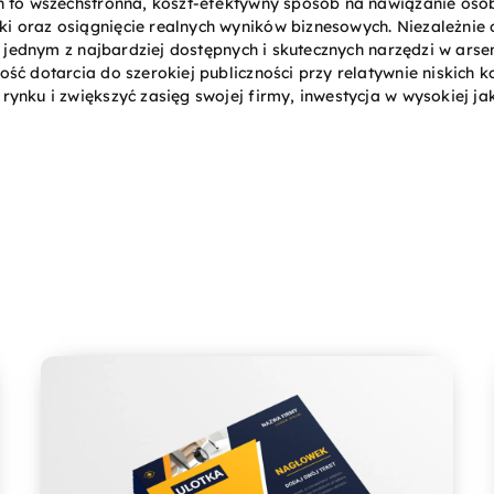
h to wszechstronna, koszt-efektywny sposób na nawiązanie osob
 oraz osiągnięcie realnych wyników biznesowych. Niezależnie o
ją jednym z najbardziej dostępnych i skutecznych narzędzi w ar
ć dotarcia do szerokiej publiczności przy relatywnie niskich ko
ynku i zwiększyć zasięg swojej firmy, inwestycja w wysokiej ja