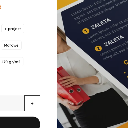
Zakres
ł
cen:
od
302,76 zł
do
+ projekt
451,76 zł
Matowe
170 gr/m2