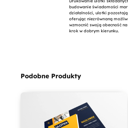
Drukowanie ulotki składanyc
budowanie świadomości marki
działalności, ulotki pozosta
oferując niezrównaną możliwoś
wzmocnić swoją obecność na r
krok w dobrym kierunku.
Podobne Produkty