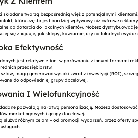
yk Z Klientem
tki składane tworzą bezpośrednią więź z potencjalnymi klientami
ntakt, który często jest bardziej wpływowy niż cyfrowe reklamy
ealne do dotarcia do lokalnych klientów. Możesz dystrybuować j
iej się znajduje, jak sklepy, kawiarnie, czy na lokalnych wydar
soka Efektywność
ładanych jest relatywnie tani w porównaniu z innymi formami re
rednich przedsiębiorstw.
osztów, mogą generować wysoki zwrot z inwestycji (ROI), szczegó
owane do odpowiedniej grupy docelowej.
wania I Wielofunkcyjność
 składane pozwalają na łatwą personalizację. Możesz dostosować d
elów marketingowych i grupy docelowej.
ą służyć różnym celom – od promocji wydarzeń, przez oferty sp
usługach.