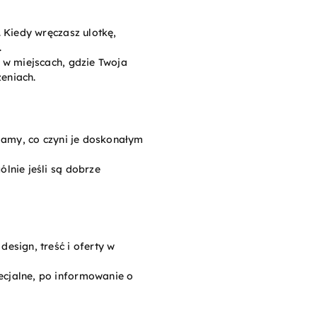
. Kiedy wręczasz ulotkę,
.
e w miejscach, gdzie Twoja
zeniach.
klamy, co czyni je doskonałym
lnie jeśli są dobrze
esign, treść i oferty w
ecjalne, po informowanie o