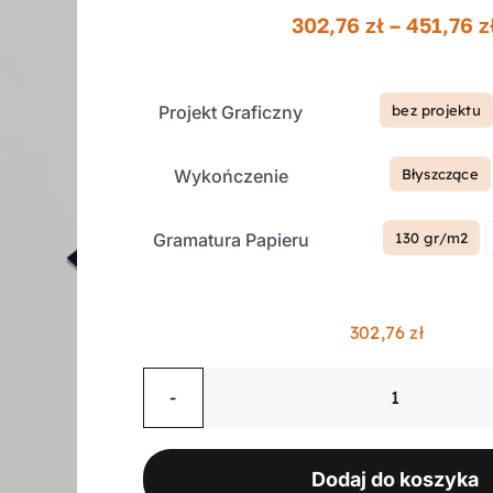
302,76
zł
–
451,76
z
Projekt Graficzny
bez projektu

Wykończenie
Błyszczące

Gramatura Papieru
130 gr/m2

302,76
zł
ilość
Ulotki
składane
Dodaj do koszyka
w