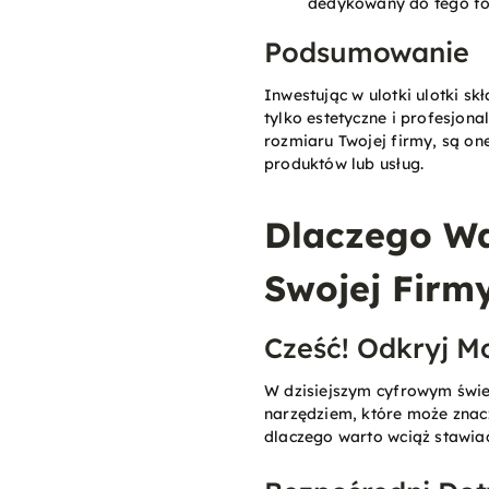
dedykowany do tego fo
Podsumowanie
Inwestując w ulotki ulotki s
tylko estetyczne i profesjona
rozmiaru Twojej firmy, są o
produktów lub usług​.
Dlaczego Wa
Swojej Firm
Cześć! Odkryj M
W dzisiejszym cyfrowym świe
narzędziem, które może znacz
dlaczego warto wciąż stawiać