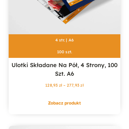
4 str. | A6
100 szt.
Ulotki Składane Na Pół, 4 Strony, 100
Szt. A6
Zakres
128,93
zł
–
277,93
zł
cen:
od
Zobacz produkt
128,93 zł
do
277,93 zł