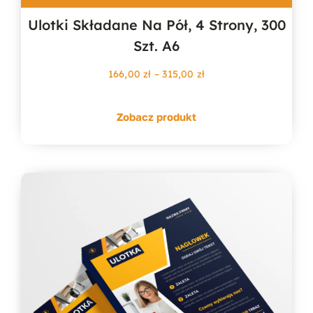
Ulotki Składane Na Pół, 4 Strony, 300
Szt. A6
Zakres
166,00
zł
–
315,00
zł
cen:
od
Zobacz produkt
166,00 zł
do
315,00 zł