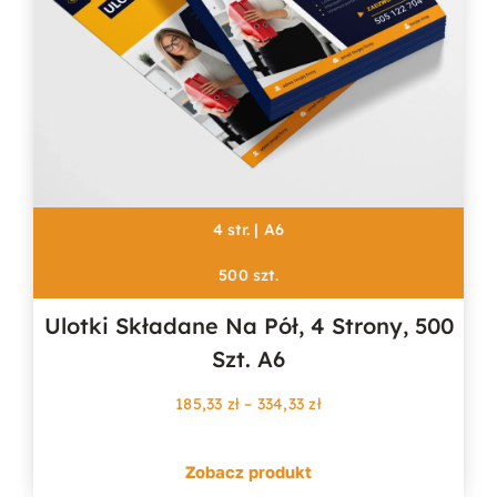
4 str. | A6
500 szt.
Ulotki Składane Na Pół, 4 Strony, 500
Szt. A6
Zakres
185,33
zł
–
334,33
zł
cen:
od
Zobacz produkt
185,33 zł
do