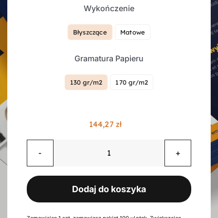
Wykończenie
Kontakt
Błyszczące
Matowe

Gramatura Papieru
Koszyk
130 gr/m2
170 gr/m2

Konto
144,27
zł
ilość
Ulotki
składane
Dodaj do koszyka
w
"z",
6
Zamawiając 1 szt. zamawiasz pakiet 100 ulotek. Zwiększając