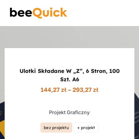
Skip
to
Toggle
content
Naviga
Wizytówki
Projektowanie Logotypów
Ulotki Składane W „z”, 6 Stron, 100
Banery Reklamowe
Szt. A6
Zakres
144,27
zł
–
293,27
zł
cen:
Ulotki reklamowe
od
144,27 zł
Projekt Graficzny
do
Plakaty
293,27 zł
bez projektu
+ projekt

Wiedza