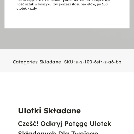
ilość sztuk w koszyku, zwiększasz ilość pakietów, po 100
stron,
ulotek każdy.
100
szt.
A6
Categories:
Składane
SKU:
u-s-100-6str-z-a6-bp
Ulotki Składane
Cześć! Odkryj Potęgę Ulotek
Składanych Dla Twojego