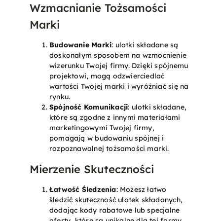
Wzmacnianie Tożsamości
Marki
Budowanie Marki
: ulotki składane są
doskonałym sposobem na wzmocnienie
wizerunku Twojej firmy. Dzięki spójnemu
projektowi, mogą odzwierciedlać
wartości Twojej marki i wyróżniać się na
rynku.
Spójność Komunikacji
: ulotki składane,
które są zgodne z innymi materiałami
marketingowymi Twojej firmy,
pomagają w budowaniu spójnej i
rozpoznawalnej tożsamości marki.
Mierzenie Skuteczności
Łatwość Śledzenia
: Możesz łatwo
śledzić skuteczność ulotek składanych,
dodając kody rabatowe lub specjalne
oferty, które są unikalne dla tej formy