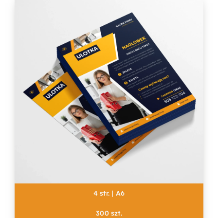
4 str. | A6
300 szt.