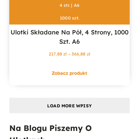
4 str. | A6
1000 szt.
Ulotki Składane Na Pół, 4 Strony, 1000
Szt. A6
Zakres
217,88
zł
–
366,88
zł
cen:
od
Zobacz produkt
217,88 zł
do
366,88 zł
LOAD MORE WPISY
Na Blogu Piszemy O