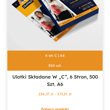
6 str. C | A6
500 szt.
Ulotki Składane W „c”, 6 Stron, 500
Szt. A6
Zakres
224,37
zł
–
373,37
zł
cen:
od
Zobacz produkt
224,37 zł