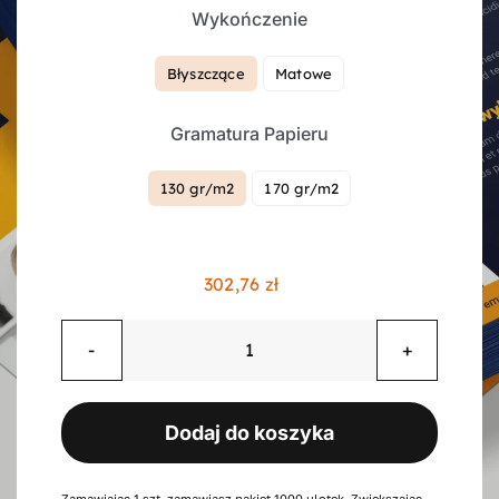
Wykończenie
Kontakt
Błyszczące
Matowe

Gramatura Papieru
Koszyk
130 gr/m2
170 gr/m2

Konto
302,76
zł
ilość
Ulotki
składane
Dodaj do koszyka
w
"z",
6
Zamawiając 1 szt. zamawiasz pakiet 1000 ulotek. Zwiększając