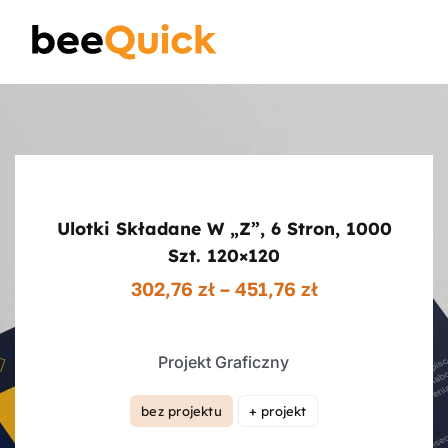
Skip
to
Toggle
content
Naviga
Wizytówki
Projektowanie Logotypów
Ulotki Składane W „z”, 6 Stron, 1000
Banery Reklamowe
Szt. 120×120
Zakres
302,76
zł
–
451,76
zł
cen:
Ulotki reklamowe
od
302,76 zł
Projekt Graficzny
do
Plakaty
451,76 zł
bez projektu
+ projekt

Wiedza