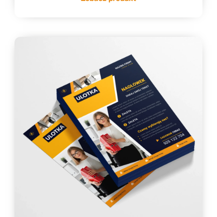
do
373,37 zł