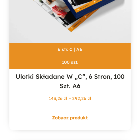
6 str. C | A6
100 szt.
Ulotki Składane W „c”, 6 Stron, 100
Szt. A6
Zakres
143,26
zł
–
292,26
zł
cen:
od
Zobacz produkt
143,26 zł
do
292,26 zł