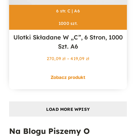
6 str. C | A6
1000 szt.
Ulotki Składane W „c”, 6 Stron, 1000
Szt. A6
Zakres
270,09
zł
–
419,09
zł
cen:
od
Zobacz produkt
270,09 zł
do
419,09 zł
LOAD MORE WPISY
Na Blogu Piszemy O