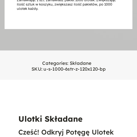
ilość sztuk w koszyku, zwiększasz ilość pakietów, po 1000
stron,
ulotek każdy.
1000
szt.
120x120
Categories:
Składane
SKU:
u-s-1000-6str-z-120x120-bp
Ulotki Składane
Cześć! Odkryj Potęgę Ulotek