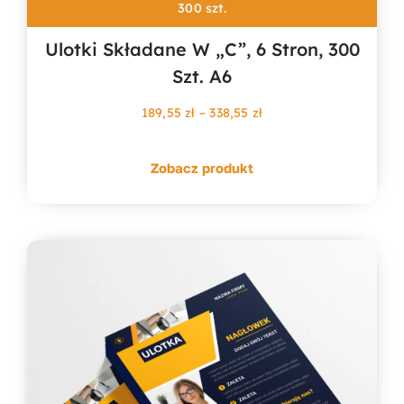
300 szt.
Ulotki Składane W „c”, 6 Stron, 300
Szt. A6
Zakres
189,55
zł
–
338,55
zł
cen:
od
Zobacz produkt
189,55 zł
do
338,55 zł