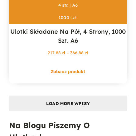
4 str. | A6
1000 szt.
Ulotki Składane Na Pół, 4 Strony, 1000
Szt. A6
Zakres
217,88
zł
–
366,88
zł
cen:
od
Zobacz produkt
217,88 zł
do
366,88 zł
LOAD MORE WPISY
Na Blogu Piszemy O