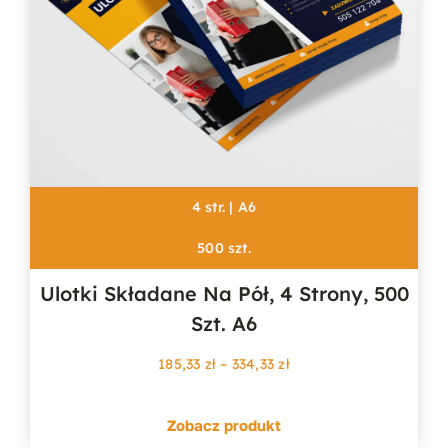
4 str. | A6
500 szt.
Ulotki Składane Na Pół, 4 Strony, 500
Szt. A6
Zakres
185,33
zł
–
334,33
zł
cen:
od
Zobacz produkt
185,33 zł
do