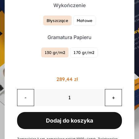
Wykończenie
Kontakt
Błyszczące
Matowe

Gramatura Papieru
Koszyk
130 gr/m2
170 gr/m2

Konto
289,44
zł
ilość
Ulotki
składane
Dodaj do koszyka
w
"z",
6
Zamawiając 1 szt. zamawiasz pakiet 1000 ulotek. Zwiększając