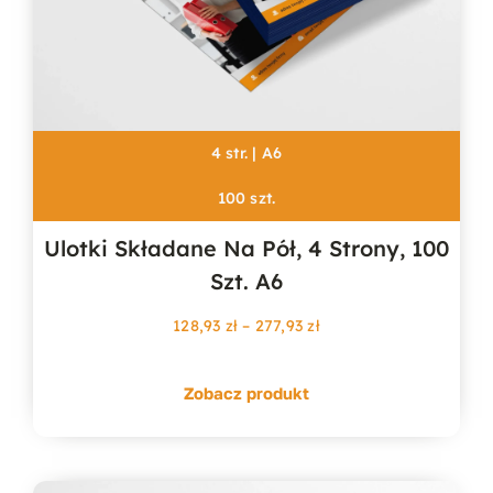
4 str. | A6
100 szt.
Ulotki Składane Na Pół, 4 Strony, 100
Szt. A6
Zakres
128,93
zł
–
277,93
zł
cen:
od
Zobacz produkt
128,93 zł
do
277,93 zł