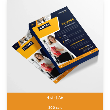
4 str. | A6
300 szt.