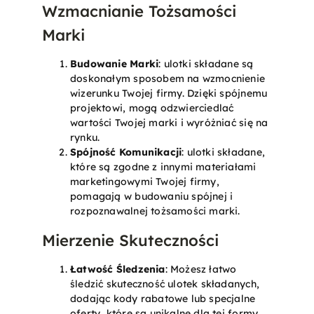
Wzmacnianie Tożsamości
Marki
Budowanie Marki
: ulotki składane są
doskonałym sposobem na wzmocnienie
wizerunku Twojej firmy. Dzięki spójnemu
projektowi, mogą odzwierciedlać
wartości Twojej marki i wyróżniać się na
rynku.
Spójność Komunikacji
: ulotki składane,
które są zgodne z innymi materiałami
marketingowymi Twojej firmy,
pomagają w budowaniu spójnej i
rozpoznawalnej tożsamości marki.
Mierzenie Skuteczności
Łatwość Śledzenia
: Możesz łatwo
śledzić skuteczność ulotek składanych,
dodając kody rabatowe lub specjalne
oferty, które są unikalne dla tej formy