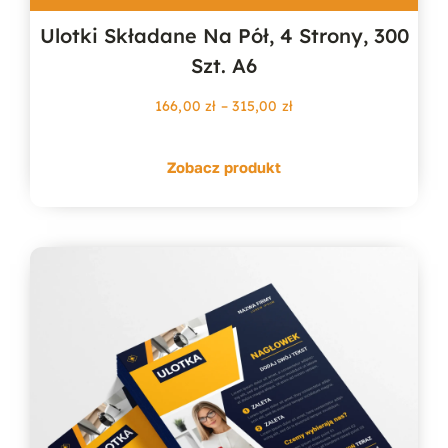
Ulotki Składane Na Pół, 4 Strony, 300
Szt. A6
Zakres
166,00
zł
–
315,00
zł
cen:
od
Zobacz produkt
166,00 zł
do
315,00 zł