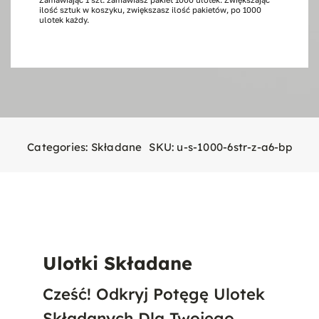
ilość sztuk w koszyku, zwiększasz ilość pakietów, po 1000
stron,
ulotek każdy.
1000
szt.
A6
Categories:
Składane
SKU:
u-s-1000-6str-z-a6-bp
Ulotki Składane
Cześć! Odkryj Potęgę Ulotek
Składanych Dla Twojego