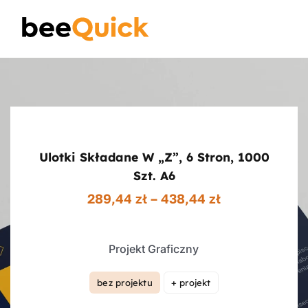
Skip
to
Toggle
content
Naviga
Wizytówki
Projektowanie Logotypów
Ulotki Składane W „z”, 6 Stron, 1000
Banery Reklamowe
Szt. A6
Zakres
289,44
zł
–
438,44
zł
cen:
Ulotki reklamowe
od
289,44 zł
Projekt Graficzny
do
Plakaty
438,44 zł
bez projektu
+ projekt

Wiedza