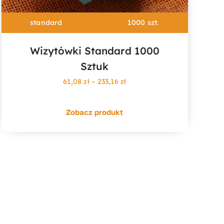
standard
1000 szt.
Wizytówki Standard 1000
Sztuk
Zakres
61,08
zł
–
233,16
zł
cen:
od
Zobacz produkt
61,08 zł
do
233,16 zł