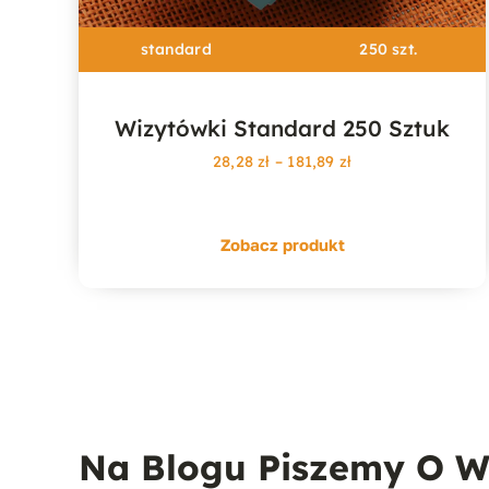
standard
250 szt.
Wizytówki Standard 250 Sztuk
Zakres
28,28
zł
–
181,89
zł
cen:
od
28,28 zł
Zobacz produkt
do
181,89 zł
Na Blogu Piszemy O W