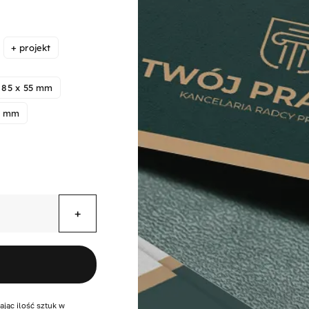
cen:
od
25,84 zł
do
+ projekt
177,01 zł
85 x 55 mm
0 mm
ając ilość sztuk w