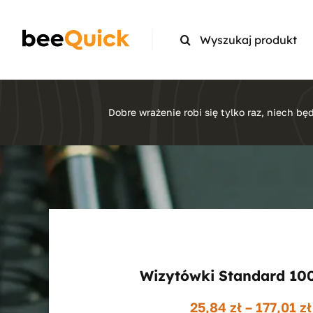
Skip
to
Search
content
for:
Dobre wrażenie robi się tylko raz, niech będ
Wizytówki Standard 10
25,84
zł
–
177,01
zł