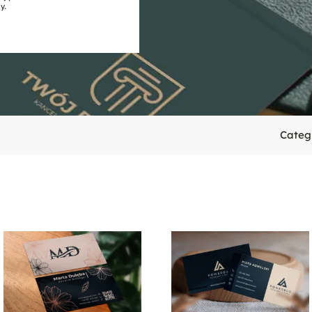
y.
Categ