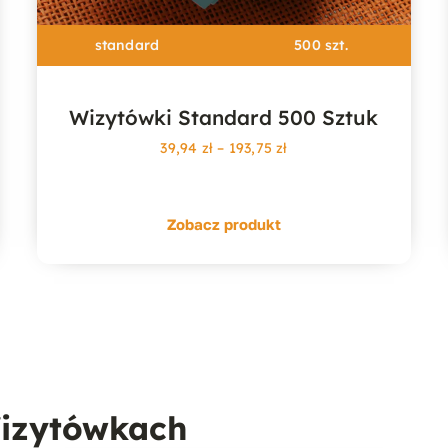
standard
500 szt.
Wizytówki Standard 500 Sztuk
Zakres
39,94
zł
–
193,75
zł
cen:
od
39,94 zł
Zobacz produkt
do
193,75 zł
izytówkach