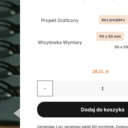
Projekt Graficzny
bez projektu

90 x 50 mm

Wizytówka Wymiary
50 x 5
28,01
zł
ilość
Wizytówki
standard
Dodaj do koszyka
100
sztuk
Zamawiając 1 szt. zamawiasz pakiet 100 wizytówek. Zwiększ