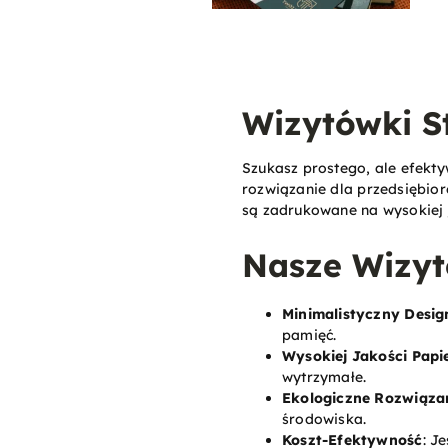
Wizytówki S
Szukasz prostego, ale efekt
rozwiązanie dla przedsiębior
są zadrukowane na wysokiej 
Nasze Wizyt
Minimalistyczny Desig
pamięć.
Wysokiej Jakości Papi
wytrzymałe.
Ekologiczne Rozwiąza
środowiska.
Koszt-Efektywność
: J