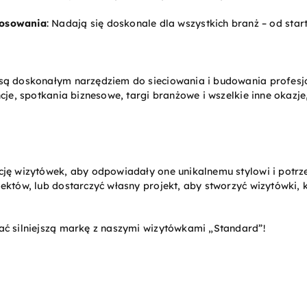
tosowania
: Nadają się doskonale dla wszystkich branż – od star
są doskonałym narzędziem do sieciowania i budowania profesj
cje, spotkania biznesowe, targi branżowe i wszelkie inne okazje
cję wizytówek, aby odpowiadały one unikalnemu stylowi i potr
ektów, lub dostarczyć własny projekt, aby stworzyć wizytówki, k
ać silniejszą markę z naszymi wizytówkami „Standard”!