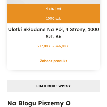
4 str. | A6
1000 szt.
Ulotki Składane Na Pół, 4 Strony, 1000
Szt. A6
Zakres
217,88
zł
–
366,88
zł
cen:
od
Zobacz produkt
217,88 zł
do
366,88 zł
LOAD MORE WPISY
Na Blogu Piszemy O