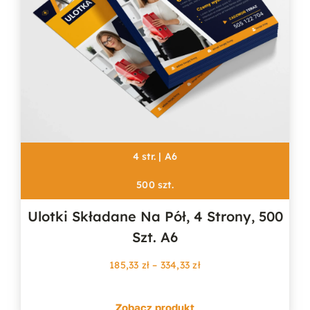
4 str. | A6
500 szt.
Ulotki Składane Na Pół, 4 Strony, 500
Szt. A6
Zakres
185,33
zł
–
334,33
zł
cen:
od
Zobacz produkt
185,33 zł