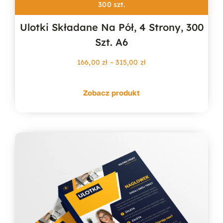
300 szt.
Ulotki Składane Na Pół, 4 Strony, 300
Szt. A6
Zakres
166,00
zł
–
315,00
zł
cen:
od
Zobacz produkt
166,00 zł
do
315,00 zł