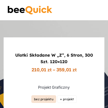
Skip
to
Toggle
content
Naviga
Wizytówki
Projektowanie Logotypów
Ulotki Składane W „z”, 6 Stron, 300
Banery Reklamowe
Szt. 120×120
Zakres
210,01
zł
–
359,01
zł
cen:
Ulotki reklamowe
od
210,01 zł
Projekt Graficzny
do
Plakaty
359,01 zł
bez projektu
+ projekt

Wiedza