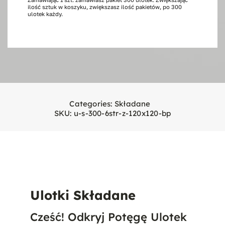
ilość sztuk w koszyku, zwiększasz ilość pakietów, po 300
stron,
ulotek każdy.
300
szt.
120x120
Categories:
Składane
SKU:
u-s-300-6str-z-120x120-bp
Ulotki Składane
Cześć! Odkryj Potęgę Ulotek