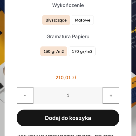
Wykończenie
Kontakt
Błyszczące
Matowe

Gramatura Papieru
Koszyk
130 gr/m2
170 gr/m2

Konto
210,01
zł
ilość
Ulotki
składane
Dodaj do koszyka
w
"z",
6
Zamawiając 1 szt. zamawiasz pakiet 300 ulotek. Zwiększając