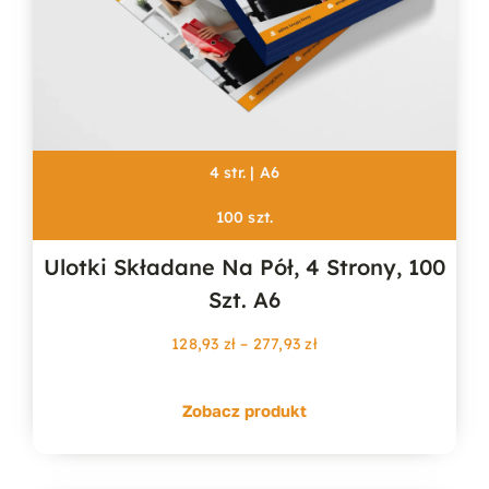
4 str. | A6
100 szt.
Ulotki Składane Na Pół, 4 Strony, 100
Szt. A6
Zakres
128,93
zł
–
277,93
zł
cen:
od
Zobacz produkt
128,93 zł
do
277,93 zł