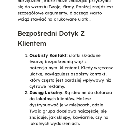
narzędziem, które może znacząco przyczynić
się do wzrostu Twojej firmy. Poniżej znajdziesz
szczegółowe argumenty, dlaczego warto
wciąż stawiać na drukowane ulotki.
Bezpośredni Dotyk Z
Klientem
Osobisty Kontakt
: ulotki składane
tworzą bezpośrednią więź z
potencjalnymi klientami. Kiedy wręczasz
ulotkę, nawiązujesz osobisty kontakt,
który często jest bardziej wpływowy niż
cyfrowe reklamy.
Zasięg Lokalny
: Są idealne do dotarcia
do lokalnych klientów. Możesz
dystrybuować je w miejscach, gdzie
Twoja grupa docelowa najczęściej się
znajduje, jak sklepy, kawiarnie, czy na
lokalnych wydarzeniach.