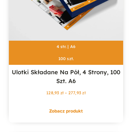
4 str. | A6
100 szt.
Ulotki Składane Na Pół, 4 Strony, 100
Szt. A6
Zakres
128,93
zł
–
277,93
zł
cen:
od
Zobacz produkt
128,93 zł
do
277,93 zł