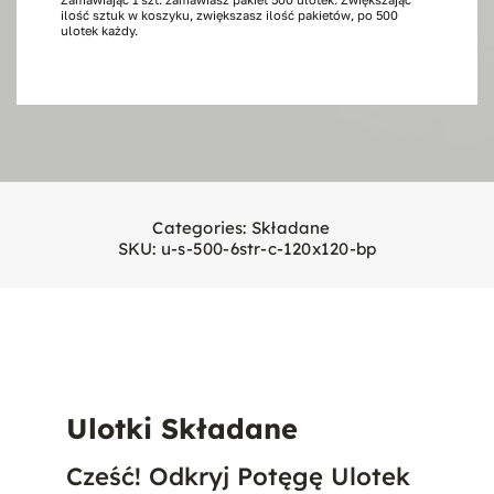
ilość sztuk w koszyku, zwiększasz ilość pakietów, po 500
stron,
ulotek każdy.
500
szt.
120x120
Categories:
Składane
SKU:
u-s-500-6str-c-120x120-bp
Ulotki Składane
Cześć! Odkryj Potęgę Ulotek