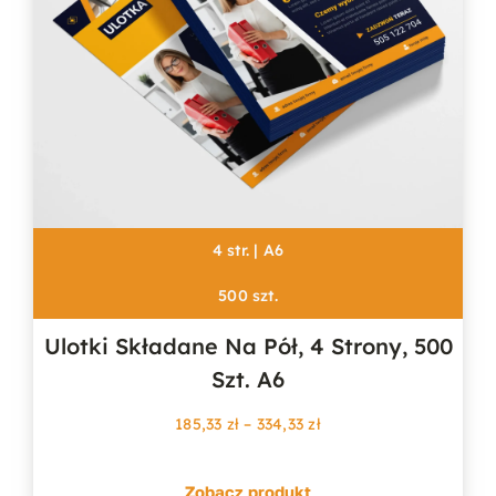
4 str. | A6
500 szt.
Ulotki Składane Na Pół, 4 Strony, 500
Szt. A6
Zakres
185,33
zł
–
334,33
zł
cen:
od
Zobacz produkt
185,33 zł