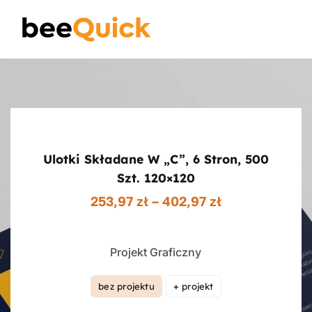
Skip
to
Toggle
content
Naviga
Wizytówki
Projektowanie Logotypów
Ulotki Składane W „c”, 6 Stron, 500
Banery Reklamowe
Szt. 120×120
Zakres
253,97
zł
–
402,97
zł
cen:
Ulotki reklamowe
od
253,97 zł
Projekt Graficzny
do
Plakaty
402,97 zł
bez projektu
+ projekt

Wiedza