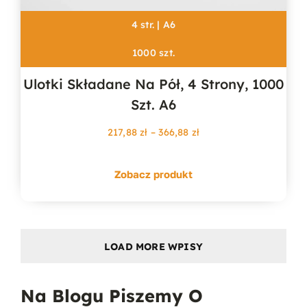
4 str. | A6
1000 szt.
Ulotki Składane Na Pół, 4 Strony, 1000
Szt. A6
Zakres
217,88
zł
–
366,88
zł
cen:
od
Zobacz produkt
217,88 zł
do
366,88 zł
LOAD MORE WPISY
Na Blogu Piszemy O