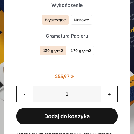
Wykończenie
Kontakt
Błyszczące
Matowe

Gramatura Papieru
Koszyk
130 gr/m2
170 gr/m2

Konto
253,97
zł
ilość
Ulotki
składane
Dodaj do koszyka
w
"c",
6
Zamawiając 1 szt. zamawiasz pakiet 500 ulotek. Zwiększając