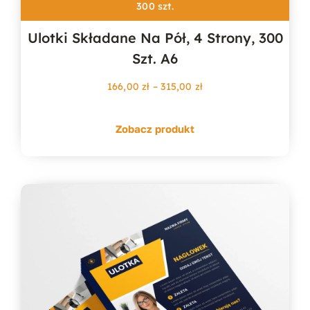
300 szt.
Ulotki Składane Na Pół, 4 Strony, 300
Szt. A6
Zakres
166,00
zł
–
315,00
zł
cen:
od
Zobacz produkt
166,00 zł
do
315,00 zł