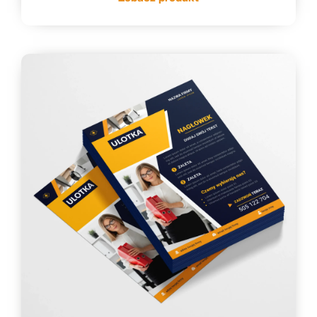
do
334,33 zł