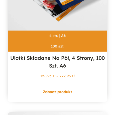
4 str. | A6
100 szt.
Ulotki Składane Na Pół, 4 Strony, 100
Szt. A6
Zakres
128,93
zł
–
277,93
zł
cen:
od
Zobacz produkt
128,93 zł
do
277,93 zł