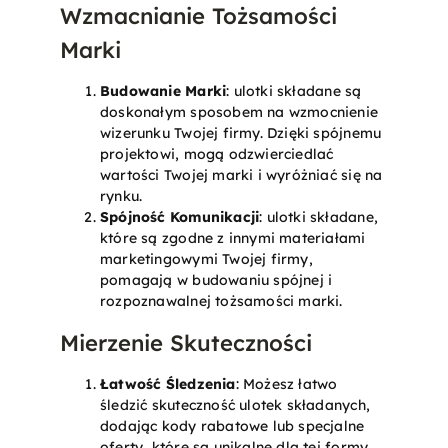
Wzmacnianie Tożsamości
Marki
Budowanie Marki
: ulotki składane są
doskonałym sposobem na wzmocnienie
wizerunku Twojej firmy. Dzięki spójnemu
projektowi, mogą odzwierciedlać
wartości Twojej marki i wyróżniać się na
rynku.
Spójność Komunikacji
: ulotki składane,
które są zgodne z innymi materiałami
marketingowymi Twojej firmy,
pomagają w budowaniu spójnej i
rozpoznawalnej tożsamości marki.
Mierzenie Skuteczności
Łatwość Śledzenia
: Możesz łatwo
śledzić skuteczność ulotek składanych,
dodając kody rabatowe lub specjalne
oferty, które są unikalne dla tej formy