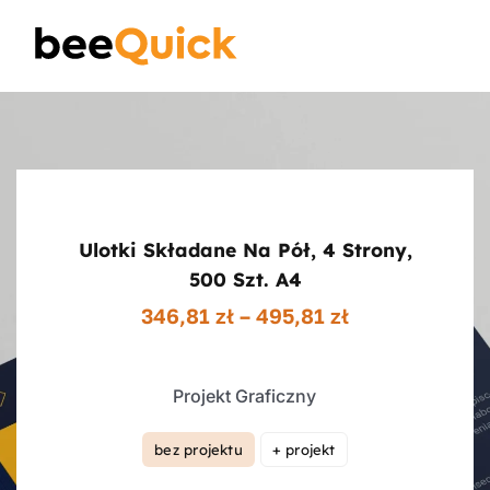
Skip
to
Toggle
content
Naviga
Wizytówki
Projektowanie Logotypów
Ulotki Składane Na Pół, 4 Strony,
Banery Reklamowe
500 Szt. A4
Zakres
346,81
zł
–
495,81
zł
cen:
Ulotki reklamowe
od
346,81 zł
Projekt Graficzny
do
Plakaty
495,81 zł
bez projektu
+ projekt

Wiedza