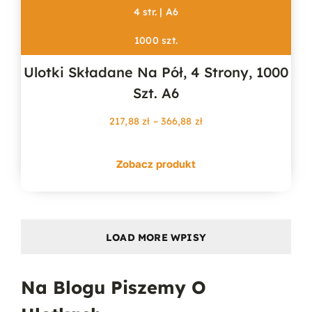
4 str. | A6
1000 szt.
Ulotki Składane Na Pół, 4 Strony, 1000
Szt. A6
Zakres
217,88
zł
–
366,88
zł
cen:
od
Zobacz produkt
217,88 zł
do
366,88 zł
LOAD MORE WPISY
Na Blogu Piszemy O