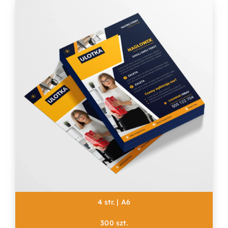
4 str. | A6
300 szt.