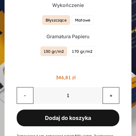
Wykończenie
Kontakt
Błyszczące
Matowe

Gramatura Papieru
Koszyk
130 gr/m2
170 gr/m2

Konto
346,81
zł
ilość
Ulotki
składane
Dodaj do koszyka
na
pół,
4
Zamawiając 1 szt. zamawiasz pakiet 500 ulotek. Zwiększając