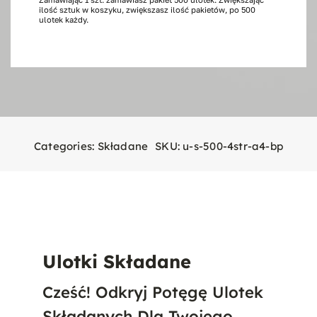
ilość sztuk w koszyku, zwiększasz ilość pakietów, po 500
strony,
ulotek każdy.
500
szt.
A4
Categories:
Składane
SKU:
u-s-500-4str-a4-bp
Ulotki Składane
Cześć! Odkryj Potęgę Ulotek
Składanych Dla Twojego