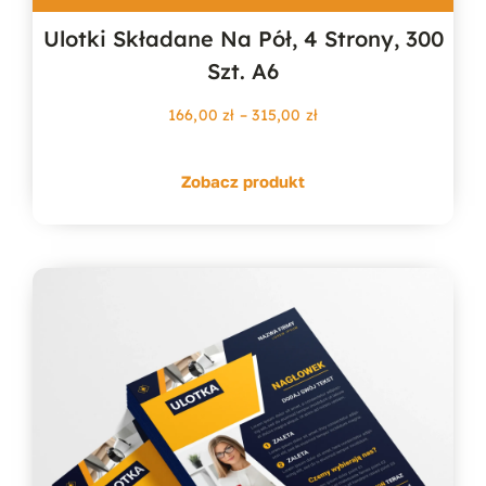
Ulotki Składane Na Pół, 4 Strony, 300
Szt. A6
Zakres
166,00
zł
–
315,00
zł
cen:
od
Zobacz produkt
166,00 zł
do
315,00 zł