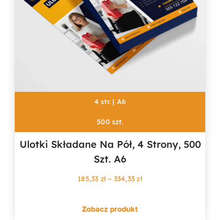
4 str. | A6
500 szt.
Ulotki Składane Na Pół, 4 Strony, 500
Szt. A6
Zakres
185,33
zł
–
334,33
zł
cen:
od
Zobacz produkt
185,33 zł
do