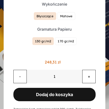
Wykończenie
Kontakt
Błyszczące
Matowe

Gramatura Papieru
Koszyk
130 gr/m2
170 gr/m2

Konto
248,31
zł
ilość
Ulotki
składane
Dodaj do koszyka
na
pół,
4
Zamawiając 1 szt. zamawiasz pakiet 300 ulotek. Zwiększając