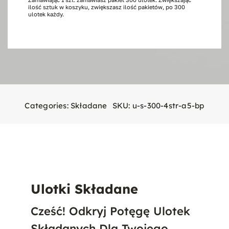
ilość sztuk w koszyku, zwiększasz ilość pakietów, po 300
strony,
ulotek każdy.
300
szt.
A5
Categories:
Składane
SKU:
u-s-300-4str-a5-bp
Ulotki Składane
Cześć! Odkryj Potęgę Ulotek
Składanych Dla Twojego