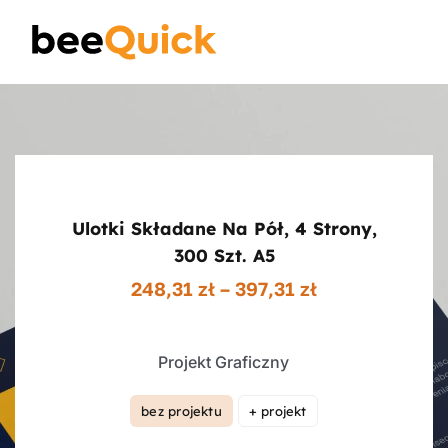
Skip
to
Toggle
content
Naviga
Wizytówki
Projektowanie Logotypów
Ulotki Składane Na Pół, 4 Strony,
Banery Reklamowe
300 Szt. A5
Zakres
248,31
zł
–
397,31
zł
cen:
Ulotki reklamowe
od
248,31 zł
Projekt Graficzny
do
Plakaty
397,31 zł
bez projektu
+ projekt

Wiedza