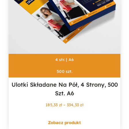
4 str. | A6
500 szt.
Ulotki Składane Na Pół, 4 Strony, 500
Szt. A6
Zakres
185,33
zł
–
334,33
zł
cen:
od
Zobacz produkt
185,33 zł
do