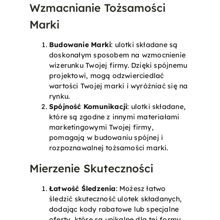
Wzmacnianie Tożsamości
Marki
Budowanie Marki
: ulotki składane są
doskonałym sposobem na wzmocnienie
wizerunku Twojej firmy. Dzięki spójnemu
projektowi, mogą odzwierciedlać
wartości Twojej marki i wyróżniać się na
rynku.
Spójność Komunikacji
: ulotki składane,
które są zgodne z innymi materiałami
marketingowymi Twojej firmy,
pomagają w budowaniu spójnej i
rozpoznawalnej tożsamości marki.
Mierzenie Skuteczności
Łatwość Śledzenia
: Możesz łatwo
śledzić skuteczność ulotek składanych,
dodając kody rabatowe lub specjalne
oferty, które są unikalne dla tej formy