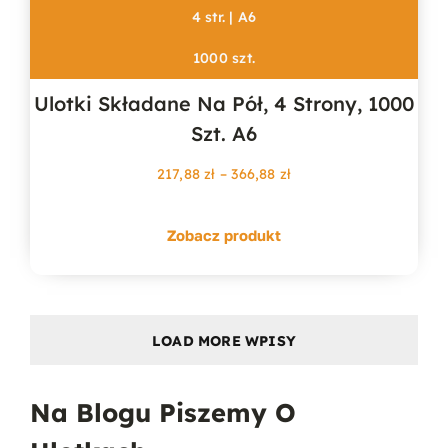
4 str. | A6
1000 szt.
Ulotki Składane Na Pół, 4 Strony, 1000
Szt. A6
Zakres
217,88
zł
–
366,88
zł
cen:
od
Zobacz produkt
217,88 zł
do
366,88 zł
LOAD MORE WPISY
Na Blogu Piszemy O