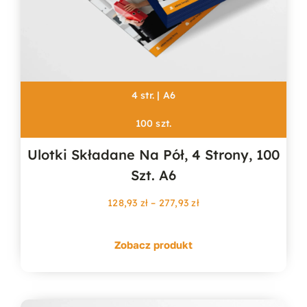
4 str. | A6
100 szt.
Ulotki Składane Na Pół, 4 Strony, 100
Szt. A6
Zakres
128,93
zł
–
277,93
zł
cen:
od
Zobacz produkt
128,93 zł
do
277,93 zł