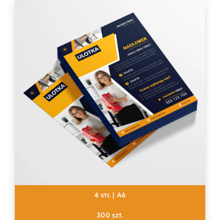
4 str. | A6
300 szt.