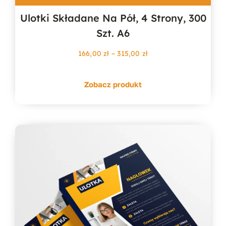
Ulotki Składane Na Pół, 4 Strony, 300
Szt. A6
Zakres
166,00
zł
–
315,00
zł
cen:
od
Zobacz produkt
166,00 zł
do
315,00 zł