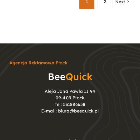
1
2
Next
Agencja Reklamowa
Płock
Bee
Quick
Aleja Jana Pawła II 94
09-409 Płock
Tel:
531886658
E-mail:
biuro@beequick.pl