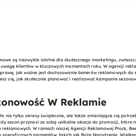
we są niezwykle istotne dla skutecznego marketingu, zwłaszc
 uwagę klientów w kluczowych momentach roku. W agencji rekl
prawę, jak ważne jest dostosowanie
banerów reklamowych
do s
z się, jak skutecznie planować i realizować kampanie sezono
zonowość W Reklamie
 nie tylko okresy świąteczne, ale także zmieniające się potrze
dy sezon przynosi ze sobą unikalne okazje do promocji, które 
 reklamowych. W ramach naszej Agencji Reklamowej Płock, Bee
specyficznych momentów, takich jak Boże Narodzenie, Wielkan