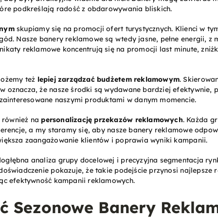
tóre podkreślają radość z obdarowywania bliskich.
jnym
skupiamy się na promocji ofert turystycznych. Klienci w ty
gód. Nasze banery reklamowe są wtedy jasne, pełne energii, z 
ikaty reklamowe koncentrują się na promocji last minute, zniżk
 możemy też
lepiej zarządzać budżetem reklamowym
. Skierowa
w oznacza, że nasze środki są wydawane bardziej efektywnie,
ej zainteresowane naszymi produktami w danym momencie.
 również na
personalizację przekazów reklamowych
. Każda g
eferencje, a my staramy się, aby nasze banery reklamowe odpo
większa zaangażowanie klientów i poprawia wyniki kampanii.
ogłębna analiza grupy docelowej i precyzyjna segmentacja ry
doświadczenie pokazuje, że takie podejście przynosi najlepsze r
jąc efektywność kampanii reklamowych.
yć Sezonowe Banery Rekla