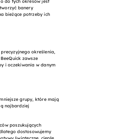
o do tych okresów jest
tworzyć banery
na bieżące potrzeby ich
precyzyjnego określenia,
W BeeQuick zawsze
eby i oczekiwania w danym
 mniejsze grupy, które mają
są najbardziej
iców poszukujących
, dlatego dostosowujemy
otywy świąteczne, ciepłe