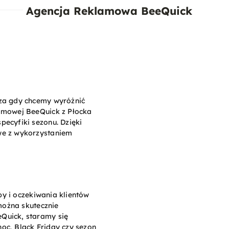
Agencja Reklamowa BeeQuick
za gdy chcemy wyróżnić
amowej BeeQuick z Płocka
pecyfiki sezonu. Dzięki
we z wykorzystaniem
by i oczekiwania klientów
można skutecznie
Quick, staramy się
oc, Black Friday czy sezon