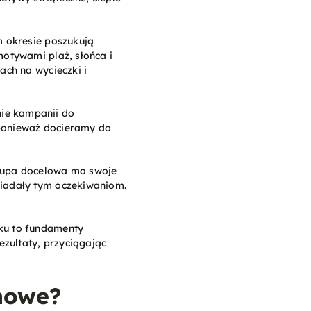
m okresie poszukują
motywami plaż, słońca i
ach na wycieczki i
nie kampanii do
 ponieważ docieramy do
rupa docelowa ma swoje
wiadały tym oczekiwaniom.
nku to fundamenty
ezultaty, przyciągając
mowe?