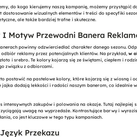
iemy, do kogo kierujemy naszą kampanię, możemy przystąpić d
 dostosowanie wizualnych elementów i treści do specyfiki sezo
tyczne, ale także bardziej trafne i skuteczne.
y I Motyw Przewodni Banera Rekla
banerach powinny odzwierciedlać charakter danego sezonu. Od
odbiór reklamy przez potencjalnych klientów. Na przykład,
w o
 złoto i srebro. Te kolory kojarzą się ze świętami, ciepłem i ro
o związku z odbiorcami.
o postawić na pastelowe kolory, które kojarzą się z wiosną i
jajka dodają lekkości i radości naszym banerom, co idealnie wp
s intensywnych zakupów i polowania na okazje. Tutaj najlepiej s
przyciągają uwagę na wyprzedaże. Kontrastujące barwy i wyrazi
ania, co jest kluczowe w tego typu kampaniach.
I Język Przekazu