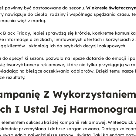
nież powinny być dostosowane do sezonu.
W okresie świąteczny
y nawiązuje do ciepła, rodziny i wspólnego spędzania czasu. T
zmacnia więź z marką.
ak Black Friday, lepiej sprawdzą się krótkie, konkretne komunik
złe informacje o zniżkach, limitowanych ofertach i korzyściach 
gę klientów i skłaniają ich do szybkich decyzji zakupowych.
a do specyfiki sezonu pozwala na lepsze dotarcie do emocji i po
ę tworzyć banery reklamowe, które nie tylko przyciągają wzrok
iadając na bieżące oczekiwania odbiorców. Dzięki temu nasze 
e rezultaty.
ampanię Z Wykorzystanie
h I Ustal Jej Harmonogr
m elementem sukcesu każdej kampanii reklamowej. W BeeQuick
dokładnie przemyślana i dobrze zorganizowana. Dlatego zaleca
y uwzględnia najważniejsze sezony i święta. Taki kalendarz po