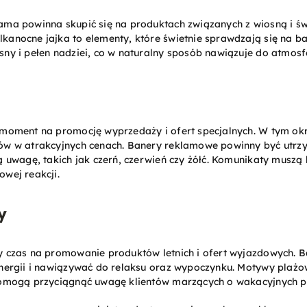
ama powinna skupić się na produktach związanych z wiosną i św
kanocne jajka to elementy, które świetnie sprawdzają się na 
sny i pełen nadziei, co w naturalny sposób nawiązuje do atmosf
moment na promocję wyprzedaży i ofert specjalnych. W tym okre
ów w atrakcyjnych cenach. Banery reklamowe powinny być utrz
ą uwagę, takich jak czerń, czerwień czy żółć. Komunikaty muszą b
wej reakcji.
y
y czas na promowanie produktów letnich i ofert wyjazdowych. B
nergii i nawiązywać do relaksu oraz wypoczynku. Motywy plażowe
 pomogą przyciągnąć uwagę klientów marzących o wakacyjnych 