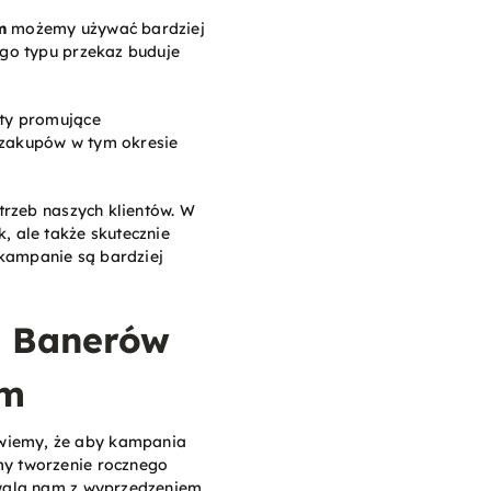
m
możemy używać bardziej
ego typu przekaz buduje
aty promujące
z zakupów w tym okresie
trzeb naszych klientów. W
, ale także skutecznie
kampanie są bardziej
m Banerów
am
 wiemy, że aby kampania
my tworzenie rocznego
zwala nam z wyprzedzeniem