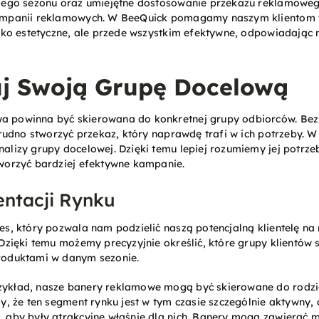
dego sezonu oraz umiejętne dostosowanie przekazu reklamoweg
ampanii reklamowych. W BeeQuick pomagamy naszym klientom 
lko estetyczne, ale przede wszystkim efektywne, odpowiadając 
uj Swoją Grupę Docelową
 powinna być skierowana do konkretnej grupy odbiorców. Bez 
trudno stworzyć przekaz, który naprawdę trafi w ich potrzeby. 
alizy grupy docelowej. Dzięki temu lepiej rozumiemy jej potrz
worzyć bardziej efektywne kampanie.
ntacji Rynku
s, który pozwala nam podzielić naszą potencjalną klientelę na
Dzięki temu możemy precyzyjnie określić, które grupy klientów 
roduktami w danym sezonie.
zykład, nasze banery reklamowe mogą być skierowane do rodz
y, że ten segment rynku jest w tym czasie szczególnie aktywny
 aby były atrakcyjne właśnie dla nich. Banery mogą zawierać m