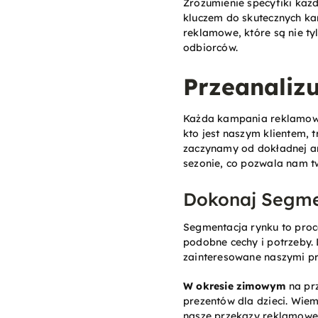
Zrozumienie specyfiki każ
kluczem do skutecznych k
reklamowe, które są nie ty
odbiorców.
Przeanaliz
Każda kampania reklamowa
kto jest naszym klientem, 
zaczynamy od dokładnej an
sezonie, co pozwala nam t
Dokonaj Segme
Segmentacja rynku to proce
podobne cechy i potrzeby. 
zainteresowane naszymi p
W okresie zimowym
na pr
prezentów dla dzieci. Wiem
nasze przekazy reklamowe,