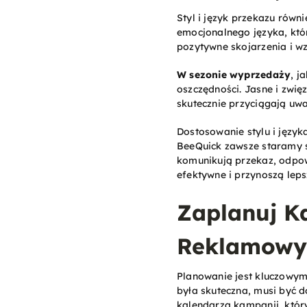
Styl i język przekazu rów
emocjonalnego języka, któr
pozytywne skojarzenia i w
W sezonie wyprzedaży
, j
oszczędności. Jasne i zwię
skutecznie przyciągają uwa
Dostosowanie stylu i język
BeeQuick zawsze staramy si
komunikują przekaz, odpow
efektywne i przynoszą lepsz
Zaplanuj K
Reklamowyc
Planowanie jest kluczowy
była skuteczna, musi być 
kalendarza kampanii, któr