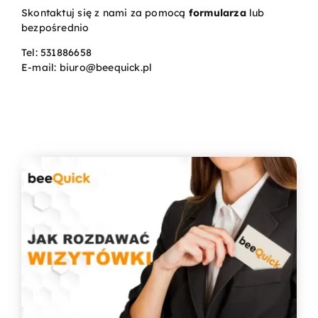
Skontaktuj się z nami za pomocą
formularza
lub
bezpośrednio
Kontakt
Tel:
531886658
E-mail:
biuro@beequick.pl
Koszyk
Konto