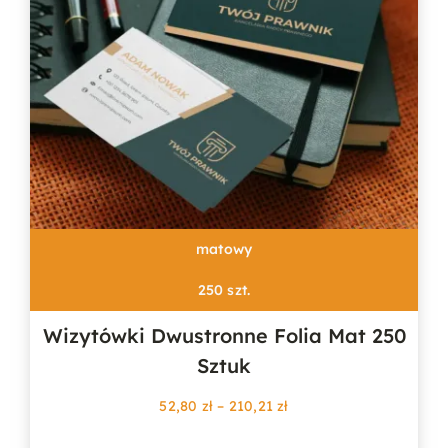
matowy
250 szt.
Wizytówki Dwustronne Folia Mat 250
Sztuk
Zakres
52,80
zł
–
210,21
zł
cen:
od