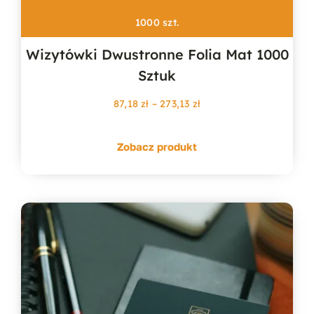
1000 szt.
Wizytówki Dwustronne Folia Mat 1000
Sztuk
Zakres
87,18
zł
–
273,13
zł
cen:
od
Zobacz produkt
87,18 zł
do
273,13 zł