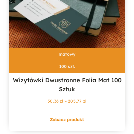
matowy
100 szt.
Wizytówki Dwustronne Folia Mat 100
Sztuk
Zakres
50,36
zł
–
205,77
zł
cen:
od
Zobacz produkt
50,36 zł
do
205,77 zł