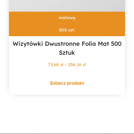
matowy
500 szt.
Wizytówki Dwustronne Folia Mat 500
Sztuk
Zakres
73,68
zł
–
234,16
zł
cen:
od
Zobacz produkt
73,68 zł
do
234,16 zł