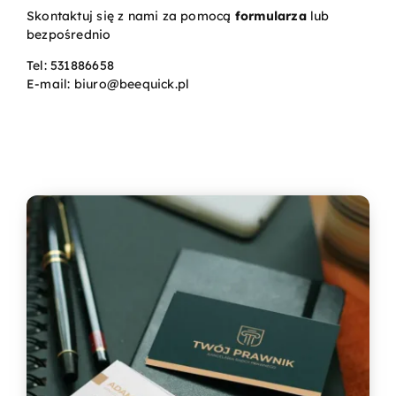
Skontaktuj się z nami za pomocą
formularza
lub
bezpośrednio
Kontakt
Tel:
531886658
E-mail:
biuro@beequick.pl
Koszyk
Konto