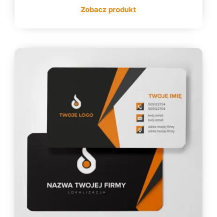
Zobacz produkt
52,80 zł
do
210,21 zł