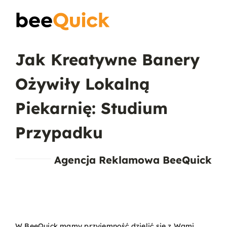
Skip
to
Toggle
content
Naviga
Jak Kreatywne Banery
Wizytówki
Ożywiły Lokalną
Projektowanie Logotypów
Piekarnię: Studium
Banery Reklamowe
Przypadku
Ulotki reklamowe
Agencja Reklamowa BeeQuick
Plakaty
Wiedza
W BeeQuick mamy przyjemność dzielić się z Wami