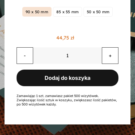
90 x 50 mm
85 x 55 mm
50 x 50 mm

Kontakt
44,75
zł
Koszyk
Konto
ilość
Wizytówki
standard
Dodaj do koszyka
500
sztuk
Zamawiając 1 szt. zamawiasz pakiet 500 wizytówek.
Zwiększając ilość sztuk w koszyku, zwiększasz ilość pakietów,
po 500 wizytówek każdy.