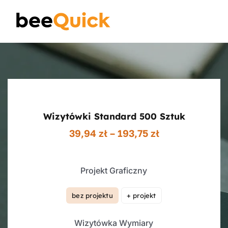
Skip
to
Toggle
content
Naviga
Wizytówki
Projektowanie Logotypów
Wizytówki Standard 500 Sztuk
Banery Reklamowe
Zakres
39,94
zł
–
193,75
zł
cen:
od
Ulotki reklamowe
39,94 zł
Projekt Graficzny
do
193,75 zł
Plakaty
bez projektu
+ projekt

Wizytówka Wymiary
Wiedza