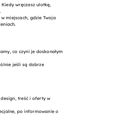
. Kiedy wręczasz ulotkę,
.
e w miejscach, gdzie Twoja
zeniach.
klamy, co czyni je doskonałym
lnie jeśli są dobrze
esign, treść i oferty w
ecjalne, po informowanie o