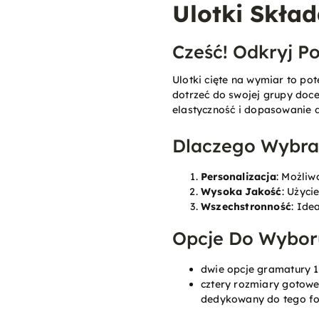
Ulotki Skła
Cześć! Odkryj P
Ulotki cięte na wymiar to po
dotrzeć do swojej grupy doce
elastyczność i dopasowanie d
Dlaczego Wybrać
Personalizacja
: Możliw
Wysoka Jakość
: Użyci
Wszechstronność
: Ide
Opcje Do Wybor
dwie opcje gramatury 
cztery rozmiary gotow
dedykowany do tego fo