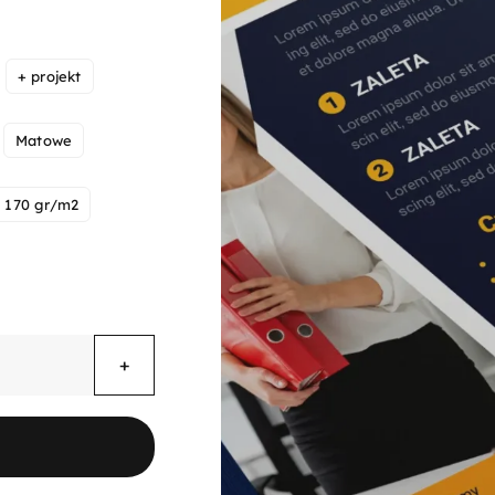
cen:
od
610,09 zł
do
+ projekt
759,09 zł
Matowe
170 gr/m2