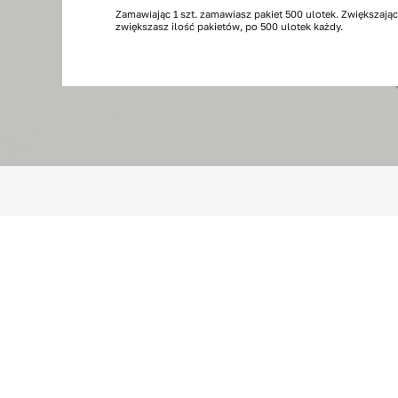
6
Zamawiając 1 szt. zamawiasz pakiet 500 ulotek. Zwiększając
zwiększasz ilość pakietów, po 500 ulotek każdy.
stron,
500
szt.
A4