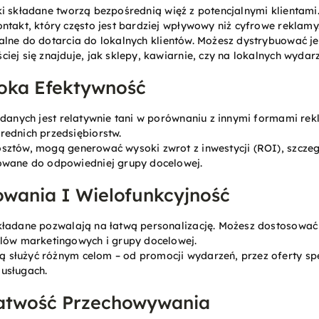
tki składane tworzą bezpośrednią więź z potencjalnymi klientami
ntakt, który często jest bardziej wpływowy niż cyfrowe reklamy
ealne do dotarcia do lokalnych klientów. Możesz dystrybuować j
iej się znajduje, jak sklepy, kawiarnie, czy na lokalnych wydar
soka Efektywność
ładanych jest relatywnie tani w porównaniu z innymi formami re
rednich przedsiębiorstw.
osztów, mogą generować wysoki zwrot z inwestycji (ROI), szczegó
owane do odpowiedniej grupy docelowej.
wania I Wielofunkcyjność
 składane pozwalają na łatwą personalizację. Możesz dostosować d
elów marketingowych i grupy docelowej.
ą służyć różnym celom – od promocji wydarzeń, przez oferty sp
usługach.
Łatwość Przechowywania