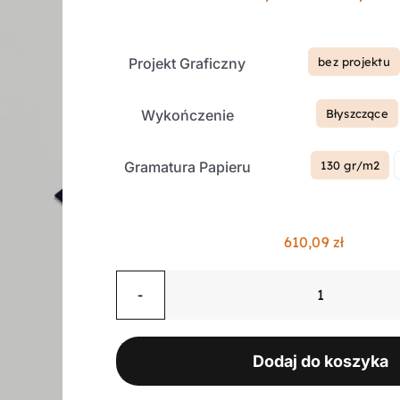
Projekt Graficzny
bez projektu

Wykończenie
Błyszczące

Gramatura Papieru
130 gr/m2

610,09
zł
ilość
Ulotki
składane
Dodaj do koszyka
w
"z",