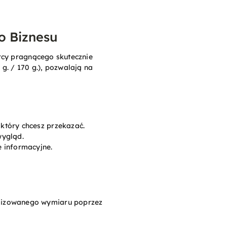
o Biznesu
rcy pragnącego skutecznie
g. / 170 g.), pozwalają na
który chcesz przekazać.
wygląd.
e informacyjne.
alizowanego wymiaru poprzez