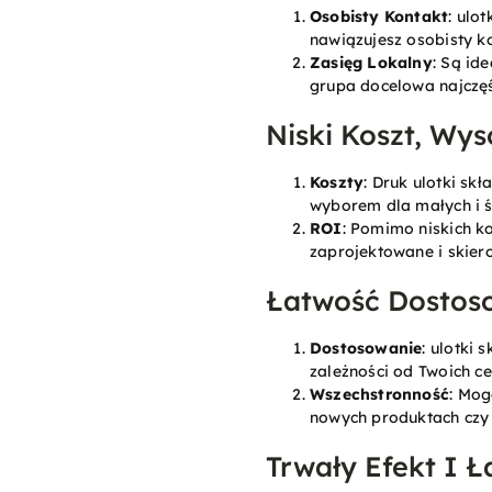
Osobisty Kontakt
: ulo
nawiązujesz osobisty ko
Zasięg Lokalny
: Są id
grupa docelowa najczęśc
Niski Koszt, Wy
Koszty
: Druk ulotki sk
wyborem dla małych i ś
ROI
: Pomimo niskich k
zaprojektowane i skier
Łatwość Dostoso
Dostosowanie
: ulotki
zależności od Twoich c
Wszechstronność
: Mog
nowych produktach czy 
Trwały Efekt I 