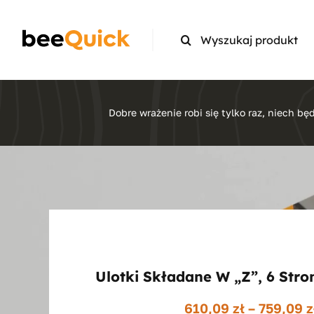
Skip
to
Search
content
for:
Dobre wrażenie robi się tylko raz, niech będ
Ulotki Składane W „z”, 6 Stron
610,09
zł
–
759,09
z