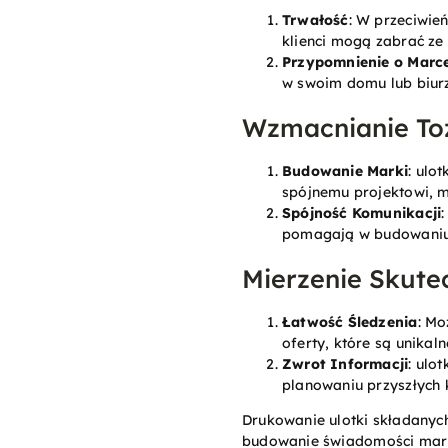
Trwałość
: W przeciwie
klienci mogą zabrać ze
Przypomnienie o Marc
w swoim domu lub biurz
Wzmacnianie To
Budowanie Marki
: ulo
spójnemu projektowi, m
Spójność Komunikacji
pomagają w budowaniu 
Mierzenie Skute
Łatwość Śledzenia
: Mo
oferty, które są unikaln
Zwrot Informacji
: ulo
planowaniu przyszłych
Drukowanie ulotki składanyc
budowanie świadomości marki