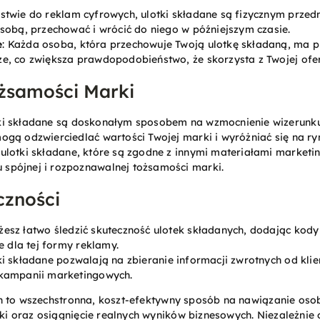
ństwie do reklam cyfrowych, ulotki składane są fizycznym przed
 sobą, przechować i wrócić do niego w późniejszym czasie.
e
: Każda osoba, która przechowuje Twoją ulotkę składaną, ma 
e, co zwiększa prawdopodobieństwo, że skorzysta z Twojej ofer
żsamości Marki
tki składane są doskonałym sposobem na wzmocnienie wizerunku 
ogą odzwierciedlać wartości Twojej marki i wyróżniać się na ry
: ulotki składane, które są zgodne z innymi materiałami marketi
spójnej i rozpoznawalnej tożsamości marki.
czności
żesz łatwo śledzić skuteczność ulotek składanych, dodając kody
e dla tej formy reklamy.
tki składane pozwalają na zbieranie informacji zwrotnych od kli
 kampanii marketingowych.
h to wszechstronna, koszt-efektywny sposób na nawiązanie osob
 oraz osiągnięcie realnych wyników biznesowych. Niezależnie o