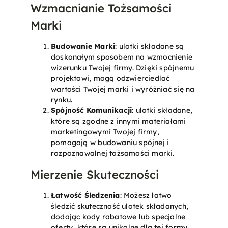
Wzmacnianie Tożsamości
Marki
Budowanie Marki
: ulotki składane są
doskonałym sposobem na wzmocnienie
wizerunku Twojej firmy. Dzięki spójnemu
projektowi, mogą odzwierciedlać
wartości Twojej marki i wyróżniać się na
rynku.
Spójność Komunikacji
: ulotki składane,
które są zgodne z innymi materiałami
marketingowymi Twojej firmy,
pomagają w budowaniu spójnej i
rozpoznawalnej tożsamości marki.
Mierzenie Skuteczności
Łatwość Śledzenia
: Możesz łatwo
śledzić skuteczność ulotek składanych,
dodając kody rabatowe lub specjalne
oferty, które są unikalne dla tej formy