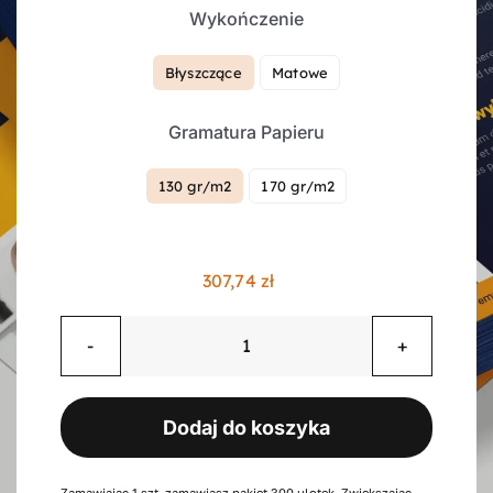
Wykończenie
Kontakt
Błyszczące
Matowe

Gramatura Papieru
Koszyk
130 gr/m2
170 gr/m2

Konto
307,74
zł
ilość
Ulotki
składane
Dodaj do koszyka
w
"c",
6
Zamawiając 1 szt. zamawiasz pakiet 300 ulotek. Zwiększając