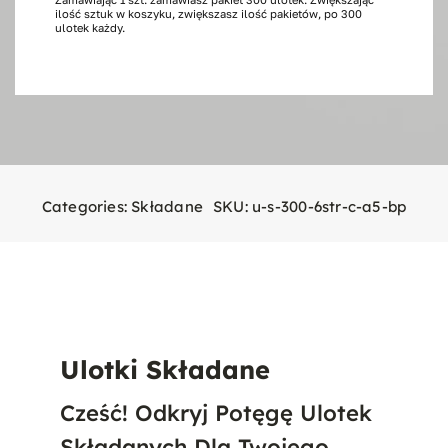
ilość sztuk w koszyku, zwiększasz ilość pakietów, po 300
stron,
ulotek każdy.
300
szt.
A5
Categories:
Składane
SKU:
u-s-300-6str-c-a5-bp
Ulotki Składane
Cześć! Odkryj Potęgę Ulotek
Składanych Dla Twojego