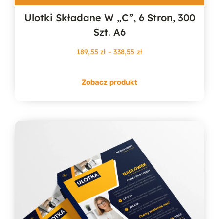
Ulotki Składane W „c”, 6 Stron, 300
Szt. A6
Zakres
189,55
zł
–
338,55
zł
cen:
od
Zobacz produkt
189,55 zł
do
338,55 zł