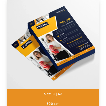
6 str. C | A6
300 szt.