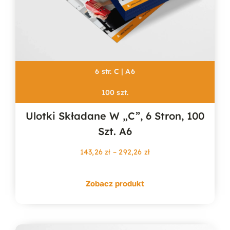
6 str. C | A6
100 szt.
Ulotki Składane W „c”, 6 Stron, 100
Szt. A6
Zakres
143,26
zł
–
292,26
zł
cen:
od
Zobacz produkt
143,26 zł
do
292,26 zł