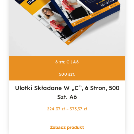
6 str. C | A6
500 szt.
Ulotki Składane W „c”, 6 Stron, 500
Szt. A6
Zakres
224,37
zł
–
373,37
zł
cen:
od
Zobacz produkt
224,37 zł
do