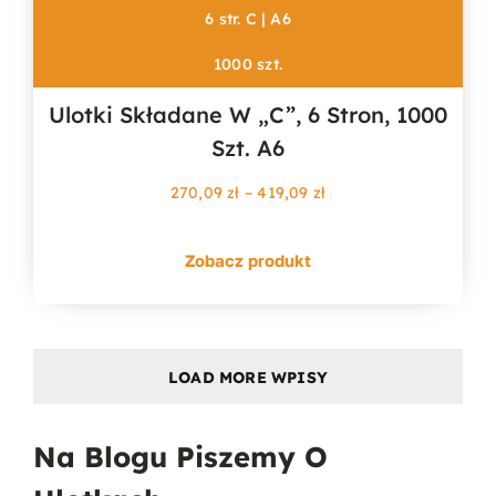
6 str. C | A6
1000 szt.
Ulotki Składane W „c”, 6 Stron, 1000
Szt. A6
Zakres
270,09
zł
–
419,09
zł
cen:
od
Zobacz produkt
270,09 zł
do
419,09 zł
LOAD MORE WPISY
Na Blogu Piszemy O