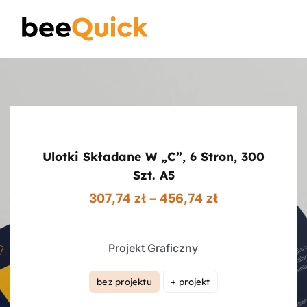
Skip
to
Toggle
content
Naviga
Wizytówki
Projektowanie Logotypów
Ulotki Składane W „c”, 6 Stron, 300
Banery Reklamowe
Szt. A5
Zakres
307,74
zł
–
456,74
zł
cen:
Ulotki reklamowe
od
307,74 zł
Projekt Graficzny
do
Plakaty
456,74 zł
bez projektu
+ projekt

Wiedza